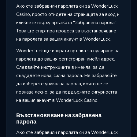
Ако сте забравили паролата си за WonderLuck
Casino, просто отидете на страницата за вход и
кликнете върху връзката "Забравена парола".
Това ще стартира процеса за възстановяване
на паролата за вашия акаунт в WonderLuck.
WonderLuck ще изпрати връзка за нулиране на
паролата до вашия регистриран имейл адрес.
Следвайте инструкциите в имейла, за да
създадете нова, силна парола. Не забравяйте
да изберете уникална парола, която не се
познава лесно, за да поддържате сигурността
на вашия акаунт в WonderLuck Casino.
Възстановяване на забравена
парола
Ако сте забравили паролата си за WonderLuck