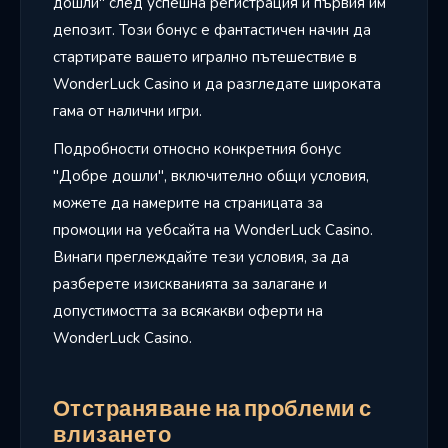
дошли" след успешна регистрация и първия им
депозит. Този бонус е фантастичен начин да
стартирате вашето игрално пътешествие в
WonderLuck Casino и да разгледате широката
гама от налични игри.
Подробности относно конкретния бонус
"Добре дошли", включително общи условия,
можете да намерите на страницата за
промоции на уебсайта на WonderLuck Casino.
Винаги преглеждайте тези условия, за да
разберете изискванията за залагане и
допустимостта за всякакви оферти на
WonderLuck Casino.
Отстраняване на проблеми с
влизането