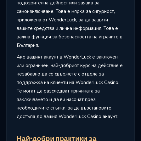
подозрителна дейност или заявка за
самоизключване. Това е мярка за сигурност,
приложена от WonderLuck, за да защити
вашите средства и лична информация. Това е
важна функция за безопасността на играчите в
България.
Ако вашият акаунт в WonderLuck е заключен
или ограничен, най-добрият курс на действие е
незабавно да се свържете с отдела за
поддръжка на клиенти на WonderLuck Casino.
Те могат да разследват причината за
заключването и да ви насочат през
необходимите стъпки, за да възстановите
достъпа до вашия WonderLuck Casino акаунт.
Най-добри практики за