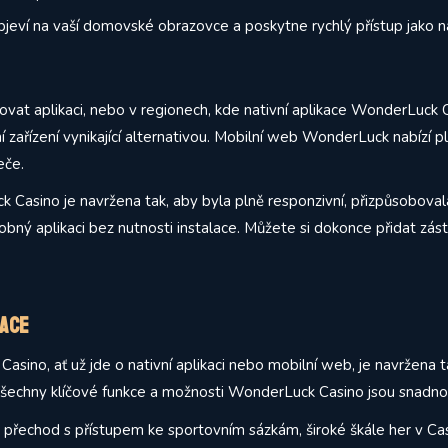
eví na vaší domovské obrazovce a poskytne rychlý přístup jako nat
ahovat aplikaci, nebo v regionech, kde nativní aplikace WonderLuck 
 zařízení vynikající alternativou. Mobilní web WonderLuck nabízí p
eče.
asino je navržena tak, aby byla plně responzivní, přizpůsobovala 
obný aplikaci bez nutnosti instalace. Můžete si dokonce přidat z
kace
sino, ať už jde o nativní aplikaci nebo mobilní web, je navržena t
Všechny klíčové funkce a možnosti WonderLuck Casino jsou snadno
ý přechod s přístupem ke sportovním sázkám, široké škále her v C