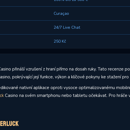
Curaçao
24/7 Live Chat
250 Kč
sino přináší vzrušení z hraní přímo na dosah ruky. Tato recenze p
no, pokrývající její funkce, výkon a klíčové pokyny ke stažení pro h
dikované nativní aplikace oproti vysoce optimalizovanému mobil
ck
Casino na svém smartphonu nebo tabletu očekávat. Pro hráče v Č
derLuck