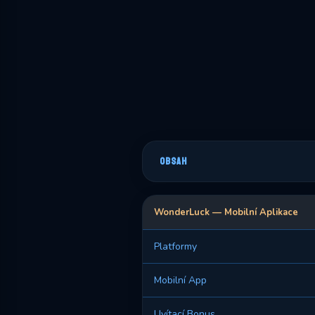
OBSAH
WonderLuck — Mobilní Aplikace
Platformy
Mobilní App
Uvítací Bonus