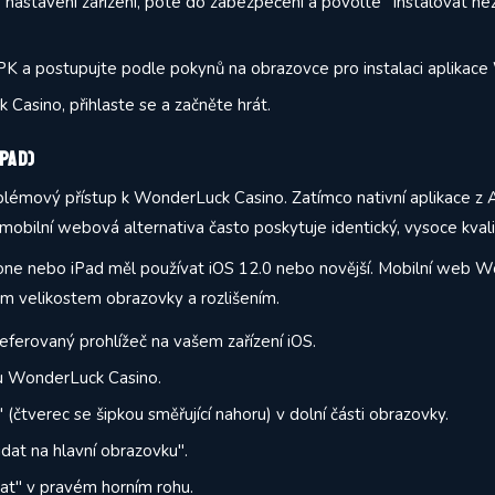
nastavení zařízení, poté do zabezpečení a povolte "Instalovat ne
K a postupujte podle pokynů na obrazovce pro instalaci aplikac
Casino, přihlaste se a začněte hrát.
iPad)
blémový přístup k WonderLuck Casino. Zatímco nativní aplikace z
mobilní webová alternativa často poskytuje identický, vysoce kval
one nebo iPad měl používat iOS 12.0 nebo novější. Mobilní web Wo
m velikostem obrazovky a rozlišením.
eferovaný prohlížeč na vašem zařízení iOS.
nu WonderLuck Casino.
 (čtverec se šipkou směřující nahoru) v dolní části obrazovky.
dat na hlavní obrazovku".
at" v pravém horním rohu.