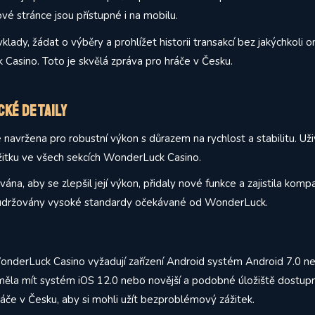
é stránce jsou přístupné i na mobilu.
ady, žádat o výběry a prohlížet historii transakcí bez jakýchkoli 
asino. Toto je skvělá zpráva pro hráče v Česku.
cké detaily
navržena pro robustní výkon s důrazem na rychlost a stabilitu. Už
ážitku ve všech sekcích WonderLuck Casino.
ána, aby se zlepšil její výkon, přidaly nové funkce a zajistila kompa
 udržovány vysoké standardy očekávané od WonderLuck.
WonderLuck Casino vyžadují zařízení Android systém Android 7.0 
y měla mít systém iOS 12.0 nebo novější a podobné úložiště dost
hráče v Česku, aby si mohli užít bezproblémový zážitek.