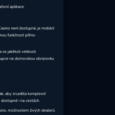
ivní aplikace.
Casino není dostupná, je mobilní
lnou funkčnost přímo
se jakékoli velikosti
ástupce na domovskou obrazovku
ak, aby zrcadlila komplexní
 dostupné i na cestách.
asino, možnostem živých dealerů