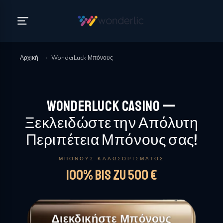
Αρχική
›
WonderLuck Μπόνους
WonderLuck Casino —
Ξεκλειδώστε την Απόλυτη
Περιπέτεια Μπόνους σας!
ΜΠΌΝΟΥΣ ΚΑΛΩΣΟΡΊΣΜΑΤΟΣ
100% bis zu 500 €
Διεκδικήστε Μπόνους