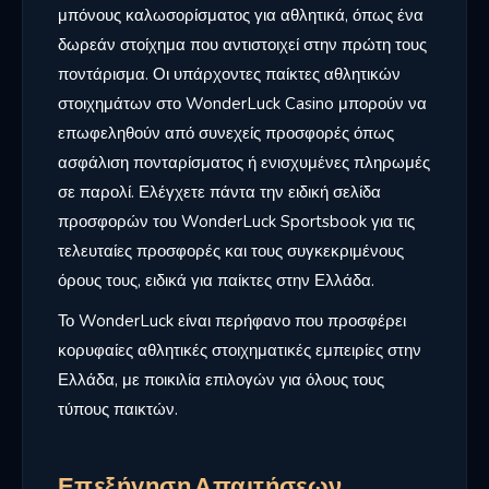
μπόνους καλωσορίσματος για αθλητικά, όπως ένα
δωρεάν στοίχημα που αντιστοιχεί στην πρώτη τους
ποντάρισμα. Οι υπάρχοντες παίκτες αθλητικών
στοιχημάτων στο WonderLuck Casino μπορούν να
επωφεληθούν από συνεχείς προσφορές όπως
ασφάλιση πονταρίσματος ή ενισχυμένες πληρωμές
σε παρολί. Ελέγχετε πάντα την ειδική σελίδα
προσφορών του WonderLuck Sportsbook για τις
τελευταίες προσφορές και τους συγκεκριμένους
όρους τους, ειδικά για παίκτες στην Ελλάδα.
Το WonderLuck είναι περήφανο που προσφέρει
κορυφαίες αθλητικές στοιχηματικές εμπειρίες στην
Ελλάδα, με ποικιλία επιλογών για όλους τους
τύπους παικτών.
Επεξήγηση Απαιτήσεων