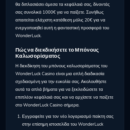
θα διπλασιάσει άμεσα τα κεφάλαιά σας, δίνοντάς
σας συνολικά 1000€ για να παίξετε. Συνήθως
απαιτείται ελάχιστη κατάθεση μόλις 20€ για να
ενεργοποιηθεί αυτή η φανταστική προσφορά του
WonderLuck.
Πώς να διεκδικήσετε το Μπόνους
Καλωσορίσματος
Η διεκδίκηση του μπόνους καλωσορίσματος του
WonderLuck Casino είναι μια απλή διαδικασία
σχεδιασμένη για την ευκολία σας. Ακολουθήστε
αυτά τα απλά βήματα για να ξεκλειδώσετε τα
επιπλέον κεφάλαιά σας και να αρχίσετε να παίζετε
στο WonderLuck Casino σήμερα.
Εγγραφείτε για τον νέο λογαριασμό παίκτη σας
στην επίσημη ιστοσελίδα του WonderLuck