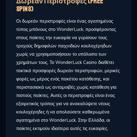
Δωρεάν Περιστροφές (Free
Spins)
Οι δωρεάν περιστροφές είναι ένας αγαπημένος
τύπος μπόνους στο WonderLuck, προσφέροντας
στους παίκτες την ευκαιρία να γυρίσουν τους
τροχούς δημοφιλών παιχνιδιών κουλοχέρηδων
χωρίς να χρησιμοποιήσουν το υπόλοιπο των
χρημάτων τους. Το WonderLuck Casino διαθέτει
τακτικά προσφορές δωρεάν περιστροφών, μερικές
φορές ως μέρος ενός πακέτου κατάθεσης, και
περιστασιακά ως ανταμοιβές χωρίς κατάθεση για
πιστούς παίκτες. Αυτές οι περιστροφές είναι ένας
εξαιρετικός τρόπος για να ανακαλύψετε νέους
κουλοχέρηδες ή να απολαύσετε καθιερωμένα
αγαπημένα στο WonderLuck. Στην Ελλάδα, οι
παίκτες εκτιμούν ιδιαίτερα αυτές τις ευκαιρίες.