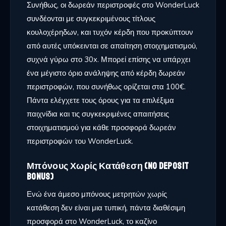
Συνήθως, οι δωρεάν περιστροφές στο WonderLuck
συνδέονται με συγκεκριμένους τίτλους
κουλοχέρηδων, και τυχόν κέρδη που προκύπτουν
από αυτές υπόκεινται σε απαίτηση στοιχηματισμού,
συχνά γύρω στο 30x. Μπορεί επίσης να υπάρχει
ένα μέγιστο όριο ανάληψης από κέρδη δωρεάν
περιστροφών, που συνήθως ορίζεται στα 100€.
Πάντα ελέγχετε τους όρους για τα επιλέξιμα
παιχνίδια και τις συγκεκριμένες απαιτήσεις
στοιχηματισμού για κάθε προσφορά δωρεάν
περιστροφών του WonderLuck.
Μπόνους Χωρίς Κατάθεση (No Deposit
Bonus)
Ενώ ένα άμεσο μπόνους μετρητών χωρίς
κατάθεση δεν είναι μια τυπική, πάντα διαθέσιμη
προσφορά στο WonderLuck, το καζίνο