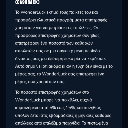
(Cashback)
Το WonderLuck εκτιμά τους παίκτες του και
προσφέρει ελκυστικά προγράμματα επιστροφής
χρημάτων για να μετριάσει τις απώλειες. Οι
προσφορές επιστροφής χρημάτων συνήθως
επιστρέφουν ένα ποσοστό των καθαρών
απωλειών σας σε μια συγκεκριμένη περίοδο,
δίνοντάς σας μια δεύτερη ευκαιρία να κερδίσετε.
Αυτό σημαίνει ότι ακόμα κι αν η τύχη δεν είναι με το
μέρος σας, το WonderLuck σας επιστρέφει ένα
μέρος των χρημάτων σας.
Το ποσοστό επιστροφής χρημάτων στο
WonderLuck μπορεί να ποικίλλει, συχνά
κυμαινόμενο από 5% έως 15%, και συνήθως
υπολογίζεται στις εβδομαδιαίες ή μηνιαίες καθαρές
απώλειες από επιλέξιμα παιχνίδια. Τα πιστωμένα