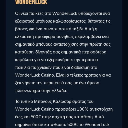
WonderLuck
Οι νέοι παίκτες στο WonderLuck υποδέχονται ένα
εξαιρετικό μπόνους καλωσορίσματος, θέτοντας τις
βάσεις για ένα συναρπαστικό ταξίδι. Αυτή η
ελκυστική προσφορά συνήθως περιλαμβάνει ένα
σημαντικό μπόνους αντιστοίχισης στην πρώτη σας
κατάθεση, δίνοντάς σας σημαντικά περισσότερα
κεφάλαια για να εξερευνήσετε την τεράστια
ποικιλία παιχνιδιών που είναι διαθέσιμη στο
WonderLuck Casino. Είναι ο τέλειος τρόπος για να
ξεκινήσετε την περιπέτειά σας με ένα άμεσο
πλεονέκτημα στην Ελλάδα.
Το τυπικό Μπόνους Καλωσορίσματος του
WonderLuck Casino προσφέρει 100% αντιστοίχιση
έως και 500€ στην αρχική σας κατάθεση. Αυτό
σημαίνει ότι αν καταθέσετε 500€, το WonderLuck