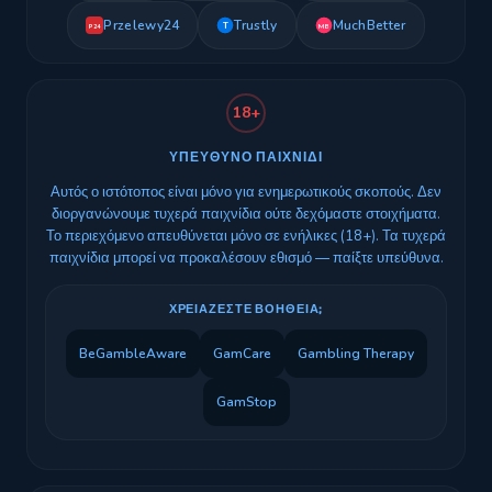
Przelewy24
Trustly
MuchBetter
T
MB
P24
18+
ΥΠΕΎΘΥΝΟ ΠΑΙΧΝΊΔΙ
Αυτός ο ιστότοπος είναι μόνο για ενημερωτικούς σκοπούς. Δεν
διοργανώνουμε τυχερά παιχνίδια ούτε δεχόμαστε στοιχήματα.
Το περιεχόμενο απευθύνεται μόνο σε ενήλικες (18+). Τα τυχερά
παιχνίδια μπορεί να προκαλέσουν εθισμό — παίξτε υπεύθυνα.
ΧΡΕΙΆΖΕΣΤΕ ΒΟΉΘΕΙΑ;
BeGambleAware
GamCare
Gambling Therapy
GamStop