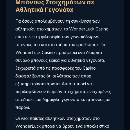
Μπόνους Στοιχημάτων σε
Αθλητικά Γεγονότα
Για όσους απολαμβάνουν τη συγκίνηση των
αθλητικών στοιχημάτων, το WonderLuck Casino
επεκτείνει τη φιλοσοφία των γενναιόδωρων
μπόνους του και στο τμήμα του sportsbook. Το
WonderLuck Casino προσφέρει ένα διακριτό
σύνολο μπόνους ειδικά για αθλητικά γεγονότα,
ξεχωριστά από τις προσφορές του Casino,
διασφαλίζοντας ότι οι λάτρεις των σπορ
εξυπηρετούνται άριστα. Αυτά μπορεί να
περιλαμβάνουν δωρεάν στοιχήματα, ενισχυμένες
αποδόσεις σε δημοφιλή γεγονότα και μπόνους σε
παρολί.
Οι νέοι παίκτες αθλητικών στοιχημάτων στο
WonderLuck μπορεί να βρουν ένα αποκλειστικό