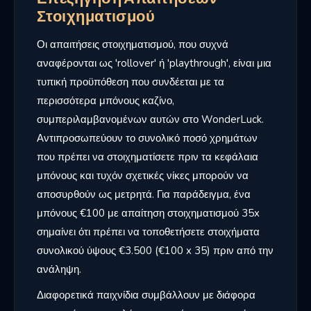
Στοιχηματισμού
Οι απαιτήσεις στοιχηματισμού, που συχνά
αναφέρονται ως 'rollover' ή 'playthrough', είναι μια
τυπική προϋπόθεση που συνδέεται με τα
περισσότερα μπόνους καζίνο,
συμπεριλαμβανομένων αυτών στο WonderLuck.
Αντιπροσωπεύουν το συνολικό ποσό χρημάτων
που πρέπει να στοιχηματίσετε πριν τα κεφάλαια
μπόνους και τυχόν σχετικές νίκες μπορούν να
αποσυρθούν ως μετρητά. Για παράδειγμα, ένα
μπόνους €100 με απαίτηση στοιχηματισμού 35x
σημαίνει ότι πρέπει να τοποθετήσετε στοιχήματα
συνολικού ύψους €3.500 (€100 x 35) πριν από την
ανάληψη.
Διαφορετικά παιχνίδια συμβάλλουν με διάφορα