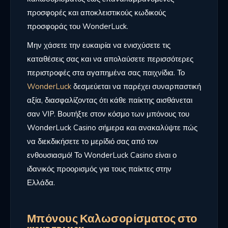
προσφορές και αποκλειστικούς κωδικούς
προσφοράς του WonderLuck.
Μην χάσετε την ευκαιρία να ενισχύσετε τις
καταθέσεις σας και να απολαύσετε περισσότερες
περιστροφές στα αγαπημένα σας παιχνίδια. Το
WonderLuck
δεσμεύεται να παρέχει συναρπαστική
αξία, διασφαλίζοντας ότι κάθε παίκτης αισθάνεται
σαν VIP. Βουτήξτε στον κόσμο των μπόνους του
WonderLuck Casino σήμερα και ανακαλύψτε πώς
να διεκδικήσετε το μερίδιό σας από τον
ενθουσιασμό! Το WonderLuck Casino είναι ο
ιδανικός προορισμός για τους παίκτες στην
Ελλάδα.
Μπόνους Καλωσορίσματος στο