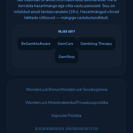
See veebisait on ainult informatiivsetel eesmärkidel. Me ei
korralda hasartmänge ega võta vastu panuseid. Sisu on
mõeldud ainult täiskasvanutele (18+). Hasartmängud võivad
tekitada sõltuvust — mängige vastutustundlikult.
VAJAD ABI?
BeGambleAware
GamCare
Gambling Therapy
GamStop
WonderLuck Bonus
WonderLuck Sisselogimine
WonderLuck Mobiilirakendus
Privaatsuspoliitika
Küpsiste Poliitika
© 2026 WonderLuck. Kõik õigused kaitstud