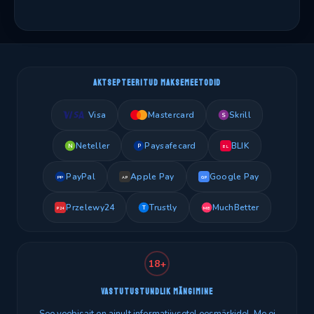
AKTSEPTEERITUD MAKSEMEETODID
Visa
Mastercard
Skrill
S
Neteller
Paysafecard
BLIK
N
P
BL
PayPal
Apple Pay
Google Pay
PP
AP
GP
Przelewy24
Trustly
MuchBetter
T
MB
P24
18+
VASTUTUSTUNDLIK MÄNGIMINE