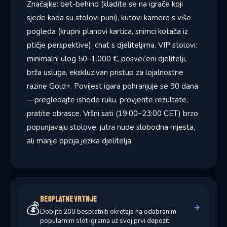
Značajke: bet-behind (kladite se na igrače koji
sjede kada su stolovi puni), kutovi kamere s više
pogleda (krupni planovi kartica, snimci kotača iz
ptičje perspektive), chat s djeliteljima. VIP stolovi:
minimalni ulog 50–1.000 €, posvećeni djelitelji,
brža usluga, ekskluzivan pristup za lojalnostne
razine Gold+. Povijest igara pohranjuje se 90 dana
—pregledajte ishode ruku, provjerite rezultate,
pratite obrasce. Vršni sati (19:00–23:00 CET) brzo
popunjavaju stolove; jutra nude slobodna mjesta,
ali manje opcija jezika djelitelja.
Besplatne vrtnje
💰
Dobijte 200 besplatnih okretaja na odabranim
popularnim slot igrama uz svoj prvi depozit.