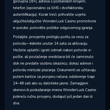
(provjera 18+), adresa s poštanskim brojem,
telefon (opcionalno za SMS i dvofaktorsku
autentifikaciju). Korak treći: prihvatite uvjete,
uključite/isključite WonderLuck Casino promotivne
e-poruke, potvrdite politike odgovornog igranja.
Pošaljite, provjerite pristiglu poštu za vezu za
potvrdu—kliknite unutar 24 sata za aktivaciju.
Možete uplatiti i igrati odmah nakon potvrde e-
pošte, ali povlačenje sredstava bit će zamrznuto
dok ne predate osobnu iskaznicu, dokaz adrese i
potvrdu metode plaćanja. Dokumenti se učitavaju
putem kartice za provjeru računa; odobrenje traje
24–48 sati ako su datoteke jasne. Zamagljeni
skenovi ili podudaranje imena WonderLuck Casino
pokreću ručnu provjeru, dodajući još jedan dan ili
dva.