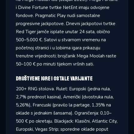
i Divine Fortune tvrtke NetEnt imaju odvojene
fondove. Pragmatic Play nudi samostalne
progresivne jackpotove. Dnevni jackpotovi tvrtke
Red Tiger jamče isplate unutar 24 sata, obično
500–5.000 €. Satovi u stvarnom vremenu na
početnoj stranici i u lobiima igara prikazuju
trenutne vrijednosti; brojčanik Mega Moolah raste
50–100 € po minuti tijekom vršnih sati.
Društvene Igre i Ostale Varijante
200+ RNG stolova. Rulet: Europski (jedna nula,
2,7% prednost kasina), Američki (dvostruka nula,
5,26%), Francuski (pravilo la partage, 1,35% na
oklade s jednakim šansama). Ograničenja: 0,10–
500 € po okretaju. Blackjack: Klasični, Atlantic City,
Europski, Vegas Strip; sporedne oklade poput