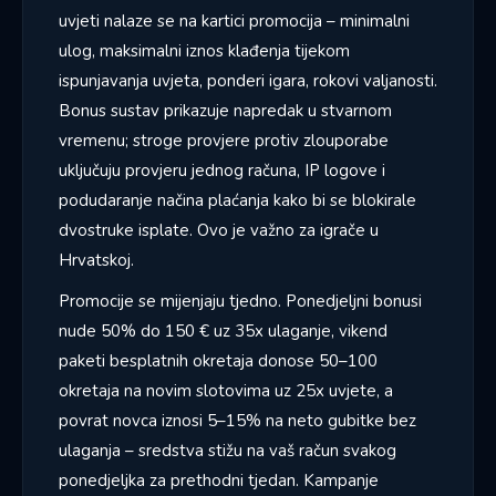
uvjeti nalaze se na kartici promocija – minimalni
ulog, maksimalni iznos klađenja tijekom
ispunjavanja uvjeta, ponderi igara, rokovi valjanosti.
Bonus sustav prikazuje napredak u stvarnom
vremenu; stroge provjere protiv zlouporabe
uključuju provjeru jednog računa, IP logove i
podudaranje načina plaćanja kako bi se blokirale
dvostruke isplate. Ovo je važno za igrače u
Hrvatskoj.
Promocije se mijenjaju tjedno. Ponedjeljni bonusi
nude 50% do 150 € uz 35x ulaganje, vikend
paketi besplatnih okretaja donose 50–100
okretaja na novim slotovima uz 25x uvjete, a
povrat novca iznosi 5–15% na neto gubitke bez
ulaganja – sredstva stižu na vaš račun svakog
ponedjeljka za prethodni tjedan. Kampanje