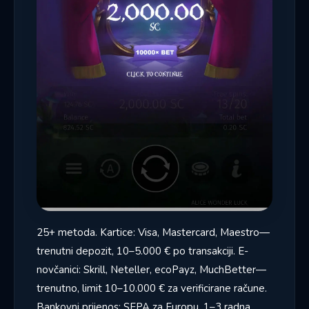
25+ metoda. Kartice: Visa, Mastercard, Maestro—
trenutni depozit, 10–5.000 € po transakciji. E-
novčanici: Skrill, Neteller, ecoPayz, MuchBetter—
trenutno, limit 10–10.000 € za verificirane račune.
Bankovni prijenos: SEPA za Europu, 1–3 radna