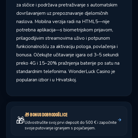
za sličice i podržava pretraživanje s automatskim
dovršavanjem uz prepoznavanje djelomičnih
naslova. Mobilna verzija radi na HTML5—nije
potrebna aplikacija—s biometrijskom prijavom,
prilagodljivim streamovima uživo i potpunom
funkcionalnošću za aktivaciju pologa, povlačenja i
bonusa. Očekujte učitavanje igara od 3–5 sekundi
preko 4G i 15–20% pražnjenja baterije po satu na
standardnim telefonima. WonderLuck Casino je
popularan izbor i u Hrvatskoj.
🎁 Bonus dobrodošlice
🎁
Udvostručite svoj prvi depozit do 500 € i započnite
svoje putovanje igranjem s pojačanjem.