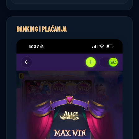
Banking i plaćanja