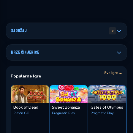
SADRŽAJ
9
BRZE ČINJENICE
Sve Igre →
Popularne Igre
Book of Dead
Sweet Bonanza
Gates of Olympus
B
Play'n GO
Pragmatic Play
Pragmatic Play
Pr