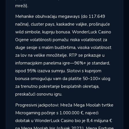
mreži).
Mehanike obuhvaćaju megaways (do 117.649
načina), cluster pays, kaskadne valjke, proširujuće
wild simbole, kupnju bonusa. WonderLuck Casino
Ocjene volatilnosti pomažu: niska volatilnost za
duge sesije s malim budžetima, visoka volatilnost
za lov na velike množitelje. RTP se prikazuje u
informacijskim panelima igre—96%+ je standard,
ispod 95% izaziva sumnju. Slotovi s kupnjom
bonusa omogućuju vam da platite 50–100× ulog
za trenutno pokretanje besplatnih okretaja,
preskačući osnovnu igru.
Progresivni jackpotovi: Mreža Mega Moolah tvrtke
Microgaming počinje s 1.000.000 €, najveći
dobitak u WonderLuck Casino bio je 8,4 milijuna €
na Mega Moolah Isis (ožujak 2023.). Mega Fortune