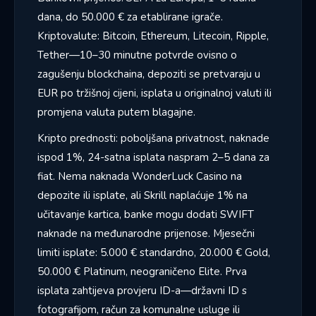
dana, do 50.000 € za etablirane igrače.
Kriptovalute: Bitcoin, Ethereum, Litecoin, Ripple,
Tether—10–30 minutne potvrde ovisno o
zagušenju blockchaina, depoziti se pretvaraju u
EUR po tržišnoj cijeni, isplata u originalnoj valuti ili
promjena valuta putem blagajne.
Kripto prednosti: poboljšana privatnost, naknade
ispod 1%, 24-satna isplata naspram 2–5 dana za
fiat. Nema naknada WonderLuck Casino na
depozite ili isplate, ali Skrill naplaćuje 1% na
učitavanje kartica, banke mogu dodati SWIFT
naknade na međunarodne prijenose. Mjesečni
limiti isplate: 5.000 € standardno, 20.000 € Gold,
50.000 € Platinum, neograničeno Elite. Prva
isplata zahtijeva provjeru ID-a—državni ID s
fotografijom, račun za komunalne usluge ili