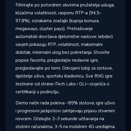
Filtrirajte po potvrdnim okvirima pružatelja usluga,
klizačima volatilnosti, rasponu RTP-a (94,5–
97,8%), oznakama značajki (kupnja bonusa,
megaways, cluster pays). Pretraživanje
automatski dovršava djelomične naslove; lebdeći
savjeti prikazuju RTP, volatilnost, maksimalni
dobitak, minimalni ulog bez pokretanja. Stvorite
popise favorita, pregledajte nedavne igre,
pregledavajte po temi. Odvojeni lobiji za slotove,
djelitelje uživo, sportsku kladionicu. Sve RNG igre
testirane od strane iTech Labs i GLI—izvješća o
certifikaciji u podnožju.
Demo način rada pokriva ~85% slotova; igre uživo
i progresivni jackpotovi zahtijevaju prijavu stvarnim
novcem. Očekujte 2–3 sekunde učitavanja na
stolnim računalima, 3–5 na mobilnim 4G uređajima.