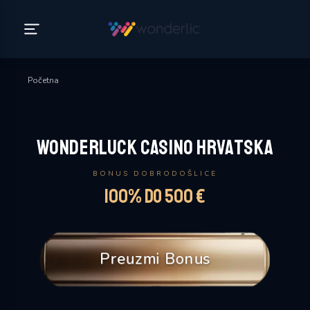
Početna
WonderLuck Casino Hrvatska
BONUS DOBRODOŠLICE
100% do 500 €
Preuzmi Bonus