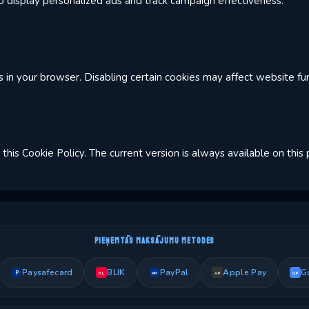
 display personalized ads and track campaign effectiveness.
in your browser. Disabling certain cookies may affect website func
this Cookie Policy. The current version is always available on this
PIEŅEMTĀS MAKSĀJUMU METODES
Paysafecard
BLIK
PayPal
Apple Pay
G
P
PP
BL
AP
GP