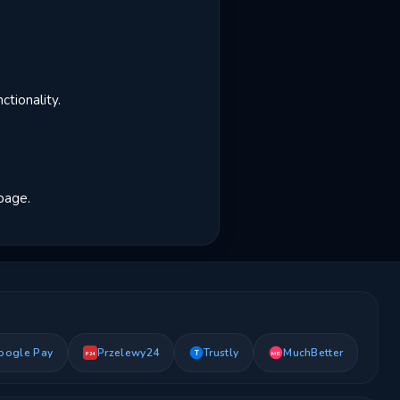
tionality.
 page.
oogle Pay
Przelewy24
Trustly
MuchBetter
T
MB
P24