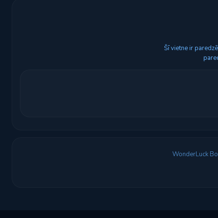
Šī vietne ir pared
pared
WonderLuck Bo