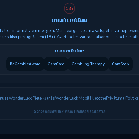
18+
ATBILDĪGA SPĒLĒŠANA
zēta tikai informatīviem mērķiem. Mēs neorganizējam azartspēles vai nepieņema
zēts tikai pieaugušajiem (18+). Azartspēles var radīt atkarību — spēlējiet atbi
VAJAG PALĪDZĪBU?
BeGambleAware
GamCare
Gambling Therapy
GamStop
nuss
WonderLuck Pieteikšanās
WonderLuck Mobilā lietotne
Privātuma Politika
© 2026 WonderLuck. Visas tiesības aizsargātas