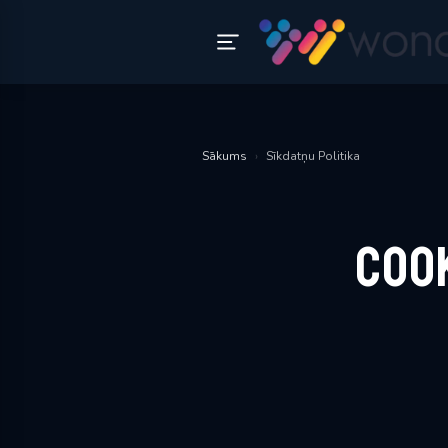
Sākums
›
Sīkdatņu Politika
Coo