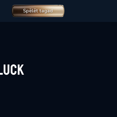
Spēlēt tagad
Luck