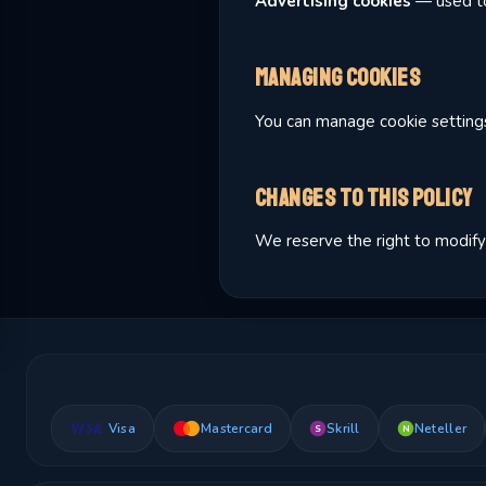
Advertising cookies
— used to
Managing Cookies
You can manage cookie settings 
Changes to This Policy
We reserve the right to modify 
Visa
Mastercard
Skrill
Neteller
S
N