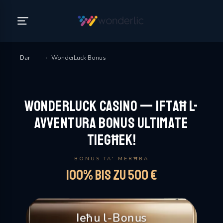
Dar
›
WonderLuck Bonus
WonderLuck Casino — Iftaħ l-
Avventura Bonus Ultimate
Tiegħek!
BONUS TA' MERĦBA
100% bis zu 500 €
Ieħu l-Bonus