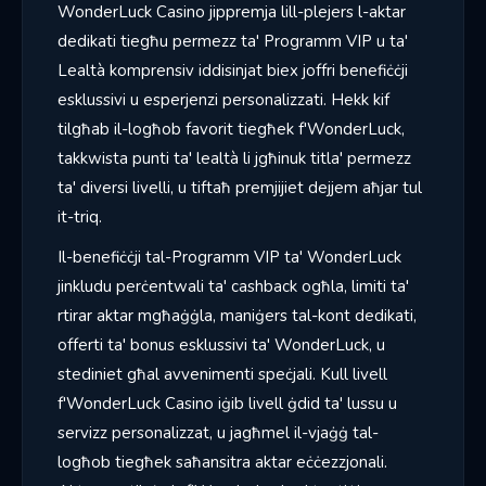
WonderLuck Casino jippremja lill-plejers l-aktar
dedikati tiegħu permezz ta' Programm VIP u ta'
Lealtà komprensiv iddisinjat biex joffri benefiċċji
esklussivi u esperjenzi personalizzati. Hekk kif
tilgħab il-logħob favorit tiegħek f'WonderLuck,
takkwista punti ta' lealtà li jgħinuk titla' permezz
ta' diversi livelli, u tiftaħ premjijiet dejjem aħjar tul
it-triq.
Il-benefiċċji tal-Programm VIP ta' WonderLuck
jinkludu perċentwali ta' cashback ogħla, limiti ta'
rtirar aktar mgħaġġla, maniġers tal-kont dedikati,
offerti ta' bonus esklussivi ta' WonderLuck, u
stediniet għal avvenimenti speċjali. Kull livell
f'WonderLuck Casino iġib livell ġdid ta' lussu u
servizz personalizzat, u jagħmel il-vjaġġ tal-
logħob tiegħek saħansitra aktar eċċezzjonali.