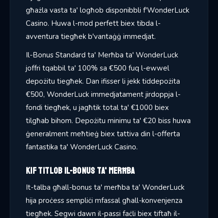
għażla vasta ta' logħob disponibbli f'WonderLuck
Casino. Huwa l-mod perfett biex tibda l-
avventura tiegħek b'vantaġġ immedjat.
Il-Bonus Standard ta' Merħba ta' WonderLuck
joffri tqabbil ta' 100% sa €500 fuq l-ewwel
depożitu tiegħek. Dan ifisser li jekk tiddepożita
€500, WonderLuck immedjatament jirdoppja l-
fondi tiegħek, u jagħtik total ta' €1000 biex
tilgħab bihom. Depożitu minimu ta' €20 biss huwa
ġeneralment meħtieġ biex tattiva din l-offerta
fantastika ta' WonderLuck Casino.
Kif Titlob il-Bonus ta' Merħba
It-talba għall-bonus ta' merħba ta' WonderLuck
hija proċess sempliċi mfassal għall-konvenjenza
tiegħek. Segwi dawn il-passi faċli biex tiftaħ il-