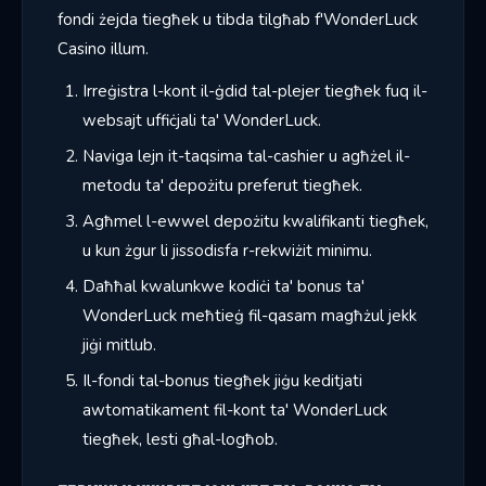
fondi żejda tiegħek u tibda tilgħab f'WonderLuck
Casino illum.
Irreġistra l-kont il-ġdid tal-plejer tiegħek fuq il-
websajt uffiċjali ta' WonderLuck.
Naviga lejn it-taqsima tal-cashier u agħżel il-
metodu ta' depożitu preferut tiegħek.
Agħmel l-ewwel depożitu kwalifikanti tiegħek,
u kun żgur li jissodisfa r-rekwiżit minimu.
Daħħal kwalunkwe kodiċi ta' bonus ta'
WonderLuck meħtieġ fil-qasam magħżul jekk
jiġi mitlub.
Il-fondi tal-bonus tiegħek jiġu keditjati
awtomatikament fil-kont ta' WonderLuck
tiegħek, lesti għal-logħob.