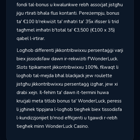
fondi tal-bonus u kwalunkwe rebħ assoċjat jistgħu
jiġu rtirati bħala flus kontanti. Pereżempju, bonus
ta' €100 b'rekwiżit ta' mħatri ta' 35x ifisser li trid
tagħmel imħatri b'total ta' €3,500 (€100 x 35)
qabel l-irtirar.
Logħob differenti jikkontribwixxu persentaġġi varji
biex jissodisfaw dawn ir-rekwiżiti f'WonderLuck.
Slots tipikament jikkontribwixxu 100%, filwaqt li
logħob tal-mejda bħal blackjack jew roulette
jistgħu jikkontribwixxu persentaġġ iżgħar, jew xi
drabi xejn. Il-fehim ta' dawn it-termini huwa
kruċjali meta titlob bonus ta' WonderLuck, peress
li jgħinek tippjana l-logħob tiegħek biex tissodisfa
l-kundizzjonijiet b'mod effiċjenti u tgawdi r-rebħ
tiegħek minn WonderLuck Casino.