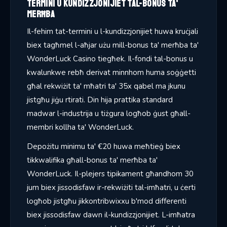
Termini u Kundizzjonijiet tal-Bonus ta'
Merħba
Il-fehim tat-termini u l-kundizzjonijiet huwa kruċjali
biex tagħmel l-aħjar użu mill-bonus ta' merħba ta'
WonderLuck Casino tiegħek. Il-fondi tal-bonus u
kwalunkwe rebħ derivat minnhom huma soġġetti
għal rekwiżit ta' mħatri ta' 35x qabel ma jkunu
jistgħu jiġu rtirati. Din hija prattika standard
madwar l-industrija u tiżgura logħob ġust għall-
membri kollha ta' WonderLuck.
Depożitu minimu ta' €20 huwa meħtieġ biex
tikkwalifika għall-bonus ta' merħba ta'
WonderLuck. Il-plejers tipikament għandhom 30
jum biex jissodisfaw ir-rekwiżiti tal-imħatri, u ċerti
logħob jistgħu jikkontribwixxu b'mod differenti
biex jissodisfaw dawn il-kundizzjonijiet. L-imħatra