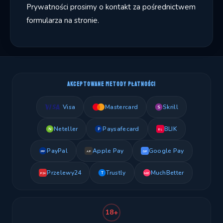
Prywatności prosimy o kontakt za pośrednictwem
formularza na stronie.
AKCEPTOWANE METODY PŁATNOŚCI
Visa
Mastercard
Skrill
S
Neteller
Paysafecard
BLIK
N
P
BL
PayPal
Apple Pay
Google Pay
PP
AP
GP
Przelewy24
Trustly
MuchBetter
T
MB
P24
18+