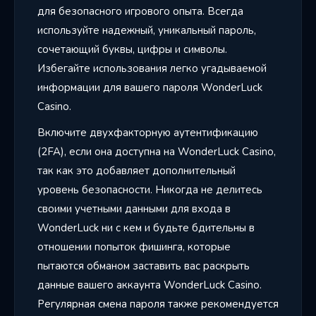
для безопасного игрового опыта. Всегда
используйте надежный, уникальный пароль,
сочетающий буквы, цифры и символы.
Избегайте использования легко угадываемой
информации для вашего пароля WonderLuck
Casino.
Включите двухфакторную аутентификацию
(2FA), если она доступна на WonderLuck Casino,
так как это добавляет дополнительный
уровень безопасности. Никогда не делитесь
своими учетными данными для входа в
WonderLuck ни с кем и будьте бдительны в
отношении попыток фишинга, которые
пытаются обманом заставить вас раскрыть
данные вашего аккаунта WonderLuck Casino.
Регулярная смена пароля также рекомендуется