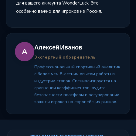
для вашего аккаунта WonderLuck. Это
особенно важно для игроков из Россия.
Алексей Иванов
А
Экспертный обозреватель
Профессиональный спортивный аналитик
с более чем 8-летним опытом работы в
индустрии ставок. Специализируется на
сравнении коэффициентов, аудите
безопасности платформ и регулировании
защиты игроков на европейских рынках.