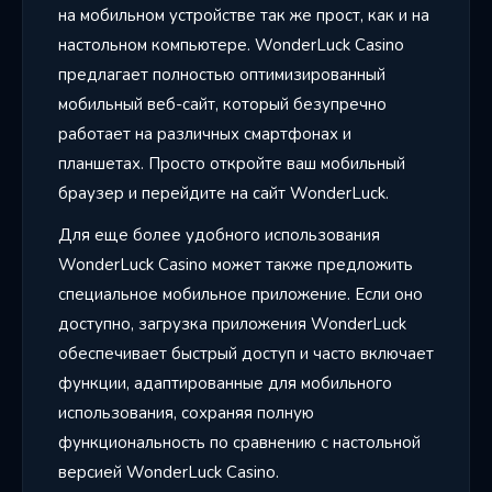
на мобильном устройстве так же прост, как и на
настольном компьютере. WonderLuck Casino
предлагает полностью оптимизированный
мобильный веб-сайт, который безупречно
работает на различных смартфонах и
планшетах. Просто откройте ваш мобильный
браузер и перейдите на сайт WonderLuck.
Для еще более удобного использования
WonderLuck Casino может также предложить
специальное мобильное приложение. Если оно
доступно, загрузка приложения WonderLuck
обеспечивает быстрый доступ и часто включает
функции, адаптированные для мобильного
использования, сохраняя полную
функциональность по сравнению с настольной
версией WonderLuck Casino.