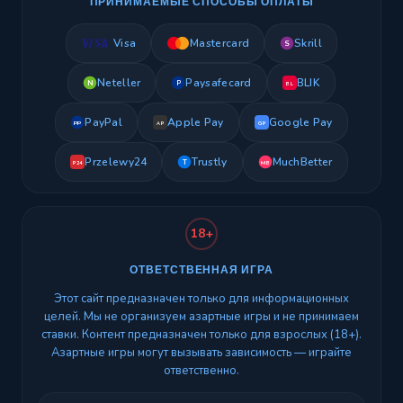
ПРИНИМАЕМЫЕ СПОСОБЫ ОПЛАТЫ
Visa
Mastercard
Skrill
S
Neteller
Paysafecard
BLIK
N
P
BL
PayPal
Apple Pay
Google Pay
PP
AP
GP
Przelewy24
Trustly
MuchBetter
T
MB
P24
18+
ОТВЕТСТВЕННАЯ ИГРА
Этот сайт предназначен только для информационных
целей. Мы не организуем азартные игры и не принимаем
ставки. Контент предназначен только для взрослых (18+).
Азартные игры могут вызывать зависимость — играйте
ответственно.