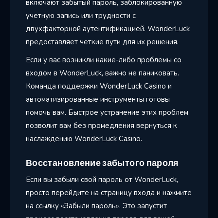
включают забытый пароль, заблокированную
учетную запись или трудности с
двухфакторной аутентификацией. WonderLuck
предоставляет четкие пути для их решения.
Если у вас возникли какие-либо проблемы со
входом в WonderLuck, важно не паниковать.
Команда поддержки WonderLuck Casino и
автоматизированные инструменты готовы
помочь вам. Быстрое устранение этих проблем
позволит вам без промедления вернуться к
наслаждению WonderLuck Casino.
Восстановление забытого пароля
Если вы забыли свой пароль от WonderLuck,
просто перейдите на страницу входа и нажмите
на ссылку «Забыли пароль». Это запустит