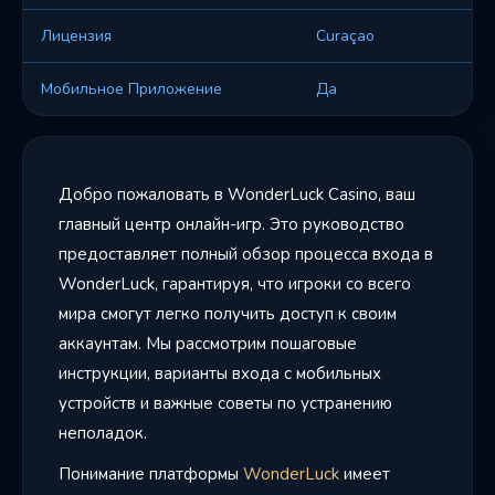
Лицензия
Curaçao
Мобильное Приложение
Да
Добро пожаловать в WonderLuck Casino, ваш
главный центр онлайн-игр. Это руководство
предоставляет полный обзор процесса входа в
WonderLuck, гарантируя, что игроки со всего
мира смогут легко получить доступ к своим
аккаунтам. Мы рассмотрим пошаговые
инструкции, варианты входа с мобильных
устройств и важные советы по устранению
неполадок.
Понимание платформы
WonderLuck
имеет