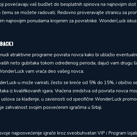
i povećavaju vaš budžet do besplatnih spinova na najnovijim slo
to čemu se možete radovati. Redovno proveravajte stranicu sa p
 svim najnovijim ponudama krojenim za povratnike. WonderLuck isku
hback)
 nudi atraktivne programe povrata novca kako bi ublažio eventual
vaših neto gubitaka tokom određenog perioda, dajući vam drugu š
ni, WonderLuck vam vraća deo vašeg novca.
erLuck-u može varirati, često se kreće od 5% do 15%, i obično s
itaka iz kvalifikovanih igara. Vraćena sredstva od povrata novca m
ez uslova za klađenje, u zavisnosti od specifične WonderLuck promoc
e zahvalnost svojim posvećenim igračima u Srbiji.
oje najposvećenije igrače kroz sveobuhvatan VIP i Program lojaln