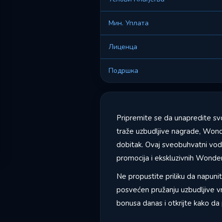
Мин. Уплата
Лиценца
Подршка
Pripremite se da unapredite sv
traže uzbudljive nagrade, Wonder
dobitak. Ovaj sveobuhvatni vod
promocija i ekskluzivnih Wond
Ne propustite priliku da napuni
posvećen pružanju uzbudljive vr
bonusa danas i otkrijte kako d