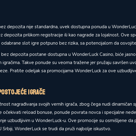
 bez depozita nije standardna, uvek dostupna ponuda u WonderLuc
 depozita prilikom registracije ili kao nagrade za lojalnost. Ove 
dabrane slot igre potpuno bez rizika, sa potencijalom da osvojite
 bez depozita postane dostupna u WonderLuck Casino, biće jasno o
m igračima. Takve ponude su veoma tražene jer pružaju savršen u
eze. Pratite odeljak sa promocijama WonderLuck za ove uzbudljive pr
postojeće igrače
st nagrađivanja svojih vernih igrača, zbog čega nudi dinamičan s
očekivati reload bonuse, ponude povrata novca i specijalne nedel
vanje uzbudljivim u WonderLuck-u. Ove promocije su osmišljene da p
 Srbiji, WonderLuck se trudi da pruži najbolje iskustvo.