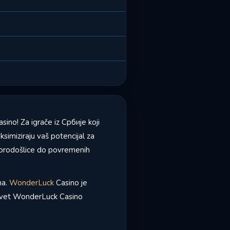
no! Za igrače iz Србије koji
simiziraju vaš potencijal za
obrodošlice do povremenih
ma.
WonderLuck
Casino je
u svet WonderLuck Casino