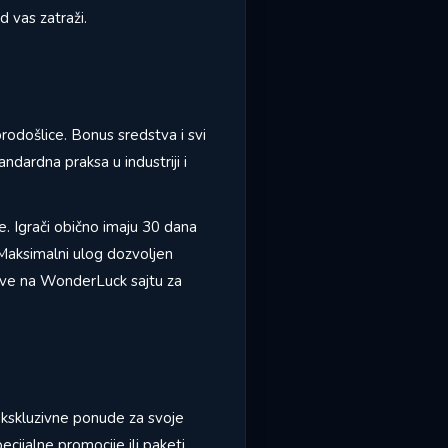
 vas zatraži.
odošlice. Bonus sredstva i svi
ndardna praksa u industriji i
. Igrači obično imaju 30 dana
 Maksimalni ulog dozvoljen
slove na WonderLuck sajtu za
 ekskluzivne ponude za svoje
ijalne promocije ili paketi