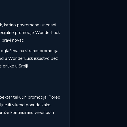
k, kazino povremeno iznenadi
specijalne promocije WonderLuck
 pravi novac.
glašena na stranici promocija
vod u WonderLuck iskustvo bez
ilike u Srbiji.
pektar tekućih promocija. Pored
jne ili vikend ponude kako
ruže kontinuiranu vrednost i