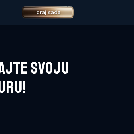
Igraj sada
ajte svoju
uru!