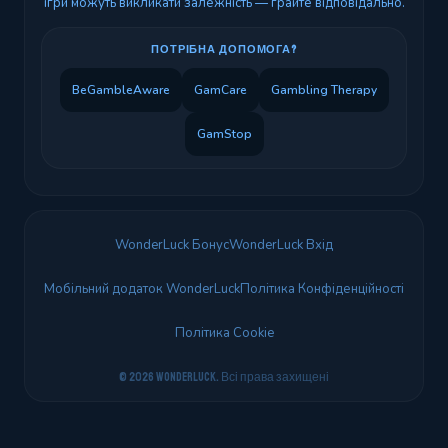
ігри можуть викликати залежність — грайте відповідально.
ПОТРІБНА ДОПОМОГА?
BeGambleAware
GamCare
Gambling Therapy
GamStop
WonderLuck Бонус
WonderLuck Вхід
Мобільний додаток WonderLuck
Політика Конфіденційності
Політика Cookie
© 2026 WonderLuck. Всі права захищені