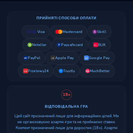
ПРИЙНЯТІ СПОСОБИ ОПЛАТИ
Visa
Mastercard
Skrill
S
Neteller
Paysafecard
BLIK
N
P
BL
PayPal
Apple Pay
Google Pay
PP
AP
GP
Przelewy24
Trustly
MuchBetter
T
MB
P24
18+
ВІДПОВІДАЛЬНА ГРА
Цей сайт призначений лише для інформаційних цілей. Ми
не організовуємо азартні ігри та не приймаємо ставки.
Контент призначений лише для дорослих (18+). Азартні