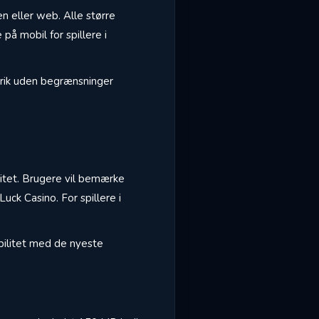
n eller web. Alle større
på mobil for spillere i
orik uden begrænsninger
itet. Brugere vil bemærke
ck Casino. For spillere i
bilitet med de nyeste