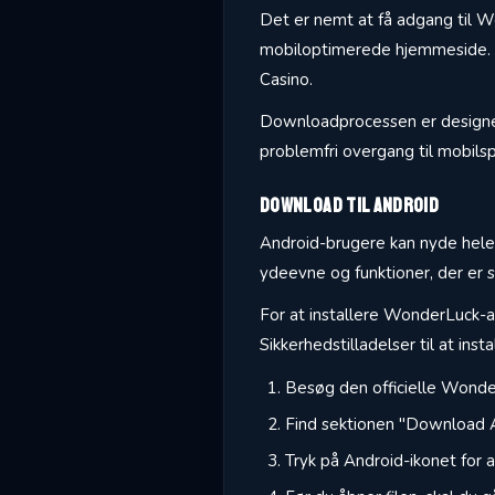
Det er nemt at få adgang til 
mobiloptimerede hjemmeside. 
Casino.
Downloadprocessen er designet t
problemfri overgang til mobil
Download til Android
Android-brugere kan nyde hele
ydeevne og funktioner, der er 
For at installere WonderLuck-a
Sikkerhedstilladelser til at in
Besøg den officielle Wond
Find sektionen "Download Ap
Tryk på Android-ikonet for