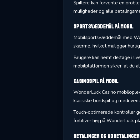
Spillere kan forvente en probl
muligheder og alle betalingsm
Sportsvæddemål på Mobil
Mobilsportsvæddemål med Wonde
skærme, hvilket muliggør hurti
Brugere kan nemt deltage i li
mobilplatformen sikrer, at du ald
Casinospil på Mobil
WonderLuck Casino mobiloplevel
klassiske bordspil og medrivend
Touch-optimerede kontroller gør
forbliver høj på WonderLuck pl
Betalinger og Udbetalinger 