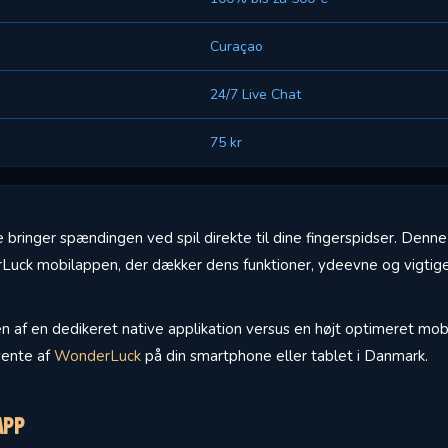
Curaçao
24/7 Live Chat
75 kr
ringer spændingen ved spil direkte til dine fingerspidser. Denn
uck mobilappen, der dækker dens funktioner, ydeevne og vigtige
n af en dedikeret native applikation versus en højt optimeret mobi
vente af
WonderLuck
på din smartphone eller tablet i Danmark.
App