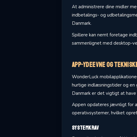
At administrere dine midler me
indbetalings- og udbetalingsmet
Danmark.
Spillere kan nemt foretage ind
sammenlignet med desktop-ver
App-ydeevne og teknisk
WonderLuck mobilapplikationen 
hurtige indlæsningstider og en 
Danmark er det vigtigt at have 
Appen opdateres jævnligt for a
operativsystemer, hvilket opre
Systemkrav