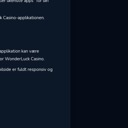
aller ukendte apps" for din
 Casino-applikationen.
applikation kan være
 for WonderLuck Casino.
lside er fuldt responsiv og