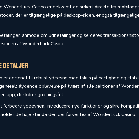
d WonderLuck Casino er bekvemt og sikkert direkte fra mobilappe
oder, der er tilgængelige på desktop-siden, er også tilgængelige 
betalinger, anmode om udbetalinger og se deres transaktionshist
sionen af WonderLuck Casino.
e detaljer
er designet til robust ydeevne med fokus på hastighed og stabil
generelt flydende oplevelse på tværs af alle sektioner af WonderLu
en app, der kører gnidningsfrit.
t forbedre ydeevnen, introducere nye funktioner og sikre kompati
tholder de høje standarder, der forventes af WonderLuck Casino.