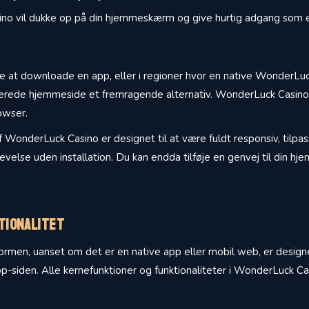
ino vil dukke op på din hjemmeskærm og give hurtig adgang som e
kke at downloade en app, eller i regioner hvor en native WonderLuc
merede hjemmeside et fremragende alternativ. WonderLuck Casino 
rowser.
onderLuck Casino er designet til at være fuldt responsiv, tilpa
velse uden installation. Du kan endda tilføje en genvej til din hj
tionalitet
men, uanset om det er en native app eller mobil web, er designe
p-siden. Alle kernefunktioner og funktionaliteter i WonderLuck Ca