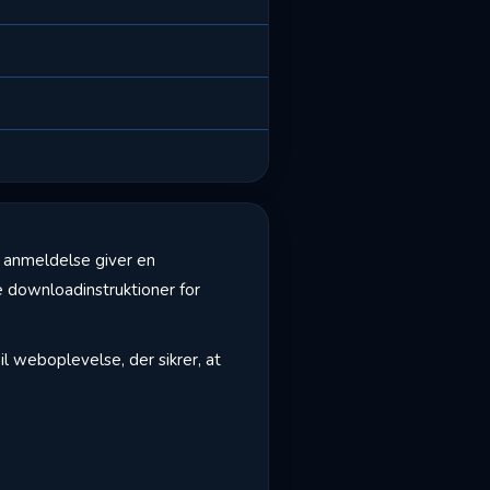
e anmeldelse giver en
 downloadinstruktioner for
l weboplevelse, der sikrer, at