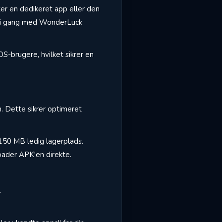
er en dedikeret app eller den
e i gang med WonderLuck
S-brugere, hvilket sikrer en
 Dette sikrer optimeret
150 MB ledig lagerplads.
loader APK'en direkte.
.