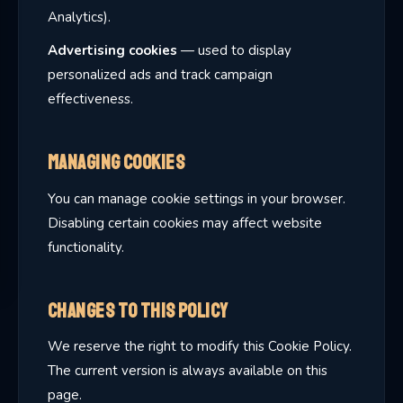
Analytics).
Advertising cookies
— used to display
personalized ads and track campaign
effectiveness.
Managing Cookies
You can manage cookie settings in your browser.
Disabling certain cookies may affect website
functionality.
Changes to This Policy
We reserve the right to modify this Cookie Policy.
The current version is always available on this
page.