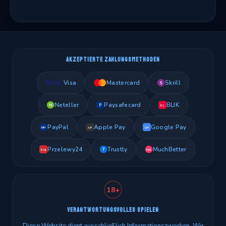
AKZEPTIERTE ZAHLUNGSMETHODEN
Visa
Mastercard
Skrill
S
Neteller
Paysafecard
BLIK
N
P
BL
PayPal
Apple Pay
Google Pay
PP
AP
GP
Przelewy24
Trustly
MuchBetter
T
MB
P24
18+
VERANTWORTUNGSVOLLES SPIELEN