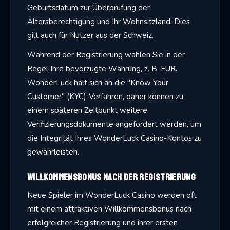
Geburtsdatum zur Überprüfung der
Altersberechtigung und Ihr Wohnsitzland. Dies
gilt auch für Nutzer aus der Schweiz.
Während der Registrierung wählen Sie in der
Regel Ihre bevorzugte Währung, z. B. EUR.
WonderLuck hält sich an die "Know Your
Customer" (KYC)-Verfahren, daher können zu
einem späteren Zeitpunkt weitere
Verifizierungsdokumente angefordert werden, um
die Integrität Ihres WonderLuck Casino-Kontos zu
gewährleisten.
Willkommensbonus nach der Registrierung
Neue Spieler im WonderLuck Casino werden oft
mit einem attraktiven Willkommensbonus nach
erfolgreicher Registrierung und ihrer ersten