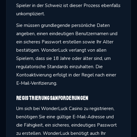
Spieler in der Schweiz ist dieser Prozess ebenfalls
unkompliziert.
Sie müssen grundlegende persönliche Daten
angeben, einen eindeutigen Benutzernamen und
ein sicheres Passwort erstellen sowie Ihr Alter
bestätigen. WonderLuck verlangt von allen
Spielern, dass sie 18 Jahre oder älter sind, um
regulatorische Standards einzuhalten. Die
Kontoaktivierung erfolgt in der Regel nach einer
E-Mail-Verifizierung.
Registrierungsanforderungen
Um sich bei WonderLuck Casino zu registrieren,
benötigen Sie eine gültige E-Mail-Adresse und
die Fähigkeit, ein sicheres, eindeutiges Passwort
zu erstellen. WonderLuck benötigt auch Ihr