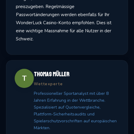
preiszugeben. Regelmässige
Passwortänderungen werden ebenfalls für Ihr
WonderLuck Casino-Konto empfohlen. Dies ist
eine wichtige Massnahme für alle Nutzer in der
Schweiz.
Thomas Müller
T
Wettexperte
Professioneller Sportanalyst mit über 8
Jahren Erfahrung in der Wettbranche.
Spezialisiert auf Quotenvergleiche,
Plattform-Sicherheitsaudits und
Spielerschutzvorschriften auf europäischen
Märkten.