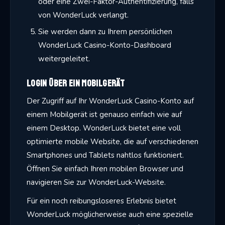
oder eine Zwei-Faktor-Authentifizierung, falls
von WonderLuck verlangt.
Sie werden dann zu Ihrem persönlichen
WonderLuck Casino-Konto-Dashboard
weitergeleitet.
Login über ein Mobilgerät
Der Zugriff auf Ihr WonderLuck Casino-Konto auf
einem Mobilgerät ist genauso einfach wie auf
einem Desktop. WonderLuck bietet eine voll
optimierte mobile Website, die auf verschiedenen
Smartphones und Tablets nahtlos funktioniert.
Öffnen Sie einfach Ihren mobilen Browser und
navigieren Sie zur WonderLuck-Website.
Für ein noch reibungsloseres Erlebnis bietet
WonderLuck möglicherweise auch eine spezielle