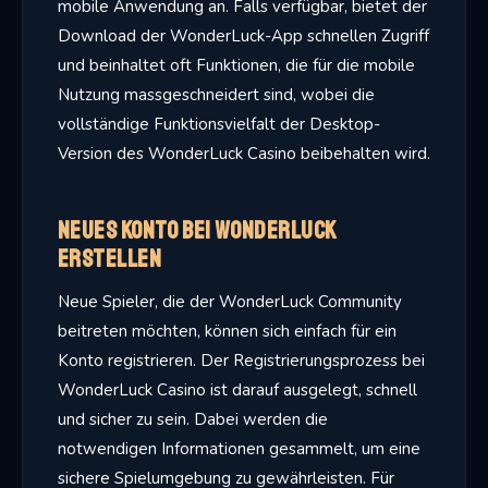
mobile Anwendung an. Falls verfügbar, bietet der
Download der WonderLuck-App schnellen Zugriff
und beinhaltet oft Funktionen, die für die mobile
Nutzung massgeschneidert sind, wobei die
vollständige Funktionsvielfalt der Desktop-
Version des WonderLuck Casino beibehalten wird.
Neues Konto bei WonderLuck
erstellen
Neue Spieler, die der WonderLuck Community
beitreten möchten, können sich einfach für ein
Konto registrieren. Der Registrierungsprozess bei
WonderLuck Casino ist darauf ausgelegt, schnell
und sicher zu sein. Dabei werden die
notwendigen Informationen gesammelt, um eine
sichere Spielumgebung zu gewährleisten. Für