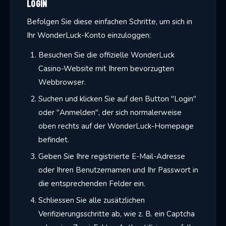
Login
Befolgen Sie diese einfachen Schritte, um sich in
Ihr WonderLuck-Konto einzuloggen:
Besuchen Sie die offizielle WonderLuck
Casino-Website mit Ihrem bevorzugten
Webbrowser.
Suchen und klicken Sie auf den Button "Login"
oder "Anmelden", der sich normalerweise
oben rechts auf der WonderLuck-Homepage
befindet.
Geben Sie Ihre registrierte E-Mail-Adresse
oder Ihren Benutzernamen und Ihr Passwort in
die entsprechenden Felder ein.
Schliessen Sie alle zusätzlichen
Verifizierungsschritte ab, wie z. B. ein Captcha