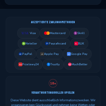
AKZEPTIERTE ZAHLUNGSMETHODEN
Visa
Mastercard
Skrill
S
Neteller
Paysafecard
BLIK
N
P
BL
PayPal
Apple Pay
Google Pay
PP
AP
GP
Przelewy24
Trustly
MuchBetter
T
MB
P24
18+
VERANTWORTUNGSVOLLES SPIELEN
Diese Website dient ausschließlich Informationszwecken. Wir
organisieren kein Glücksspiel und nehmen keine Wetten oder