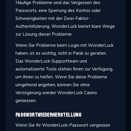
Häufige Probleme sind das Vergessen des
Passworts, eine Sperrung des Kontos oder
Schwierigkeiten mit der Zwei-Faktor-
Authentifizierung. WonderLuck bietet klare Wege
zur Lösung dieser Probleme.
Wenn Sie Probleme beim Login mit WonderLuck
haben, ist es wichtig, nicht in Panik zu geraten.
Das WonderLuck-Supportteam und
automatisierte Tools stehen Ihnen zur Verfügung,
um Ihnen zu helfen. Wenn Sie diese Probleme
umgehend angehen, können Sie ohne
Verzögerung wieder WonderLuck Casino
geniessen.
Passwortwiederherstellung
Wenn Sie Ihr WonderLuck-Passwort vergessen