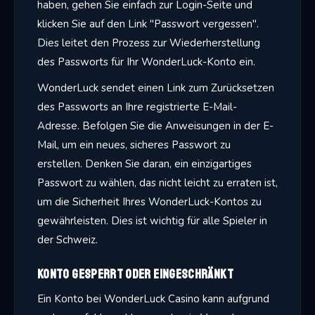
haben, gehen Sie einfach zur Login-Seite und
klicken Sie auf den Link "Passwort vergessen".
Dies leitet den Prozess zur Wiederherstellung
des Passworts für Ihr WonderLuck-Konto ein.
WonderLuck sendet einen Link zum Zurücksetzen
des Passworts an Ihre registrierte E-Mail-
Adresse. Befolgen Sie die Anweisungen in der E-
Mail, um ein neues, sicheres Passwort zu
erstellen. Denken Sie daran, ein einzigartiges
Passwort zu wählen, das nicht leicht zu erraten ist,
um die Sicherheit Ihres WonderLuck-Kontos zu
gewährleisten. Dies ist wichtig für alle Spieler in
der Schweiz.
Konto gesperrt oder eingeschränkt
Ein Konto bei WonderLuck Casino kann aufgrund