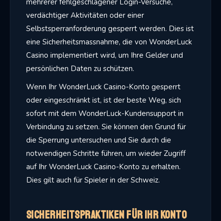
mehrerer fehlgeschlagener Login-Versuche,
verdächtiger Aktivitäten oder einer
Selbstsperranforderung gesperrt werden. Dies ist
eine Sicherheitsmassnahme, die von WonderLuck
Casino implementiert wird, um Ihre Gelder und
persönlichen Daten zu schützen.
Wenn Ihr WonderLuck Casino-Konto gesperrt
oder eingeschränkt ist, ist der beste Weg, sich
sofort mit dem WonderLuck-Kundensupport in
Verbindung zu setzen. Sie können den Grund für
die Sperrung untersuchen und Sie durch die
notwendigen Schritte führen, um wieder Zugriff
auf Ihr WonderLuck Casino-Konto zu erhalten.
Dies gilt auch für Spieler in der Schweiz.
Sicherheitspraktiken für Ihr Konto