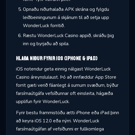
Opnaðu niðurhalaða APK skrána og fylgdu
leiðbeiningunum á skjánum til að setja upp
WonderLuck forritið.
Ræstu WonderLuck Casino appið, skráðu þig
inn og byrjaðu að spila.
Hlaða niður fyrir iOS (iPhone & iPad)
iOS notendur geta einnig nálgast WonderLuck
Casino áreynslulaust. Þó að innfæddur App Store
forrit gæti verið fáanlegt á sumum svæðum, býður
farsímaútgáfa vefsíðunnar oft einsleita, hágæða
upplifun fyrir WonderLuck.
Fyrir bestu frammistöðu ætti iPhone eða iPad þinn
að keyra iOS 12.0 eða nýrri. WonderLuck
farsímaútgáfan af vefsíðunni er fullkomlega