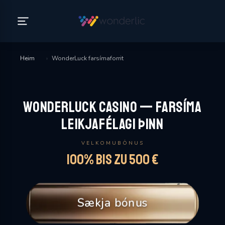
Heim
›
WonderLuck farsímaforrit
WonderLuck Casino — Farsíma
leikjafélagi þinn
VELKOMUBÓNUS
100% bis zu 500 €
Sækja bónus