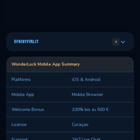
EFNISYFIRLIT
4
WonderLuck Mobile App Summary
Platforms
iOS & Android
Mobile App
Mobile Browser
Welcome Bonus
100% bis zu 500 €
License
Curaçao
Support
24/7 Live Chat