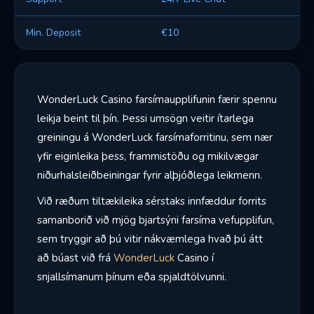
Min. Deposit
€10
WonderLuck Casino farsímaupplifunin færir spennu
leikja beint til þín. Þessi umsögn veitir ítarlega
greiningu á WonderLuck farsímaforritinu, sem nær
yfir eiginleika þess, frammistöðu og mikilvægar
niðurhalsleiðbeiningar fyrir alþjóðlega leikmenn.
Við ræðum tiltækileika sérstaks innfæddur forrits
samanborið við mjög bjartsýni farsíma vefupplifun,
sem tryggir að þú vitir nákvæmlega hvað þú átt
að búast við frá
WonderLuck
Casino í
snjallsímanum þínum eða spjaldtölvunni.