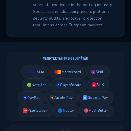
years of experience in the betting industry.
Specializes in odds comparison, platform
security audits, and player protection
regulations across European markets.
SAMÞYKKTAR GREIÐSLUMÁTAR
Visa
Mastercard
Skrill
S
Neteller
Paysafecard
BLIK
N
P
BL
PayPal
Apple Pay
Google Pay
PP
AP
GP
Przelewy24
Trustly
MuchBetter
T
MB
P24