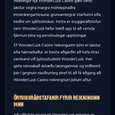
Reikningur hjá WonderLuck Casino gæti verið
læstur vegna margra misheppnaðra
innskráningartilrauna, grunsamlegrar starfsemi eða
beiðni um sjálfsútilokun. Þetta er öryggisráðstöfun
sem WonderLuck hefur tekið upp til að vernda
fjármuni þína og persónulegar upplýsingar.
Ef WonderLuck Casino reikningurinn þinn er læstur
eða takmarkaður, er besta aðgerðin að hafa strax
samband við þjónustudeild WonderLuck. Þeir
geta rannsakað ástæðu læsingarinnar og leiðbeint
þér í gegnum nauðsynleg skref til að fá aðgang að
WonderLuck Casino reikningnum þínum aftur.
Öryggisráðstafanir fyrir reikninginn
þinn
Að viðhalda öruggum WonderLuck reikningi er