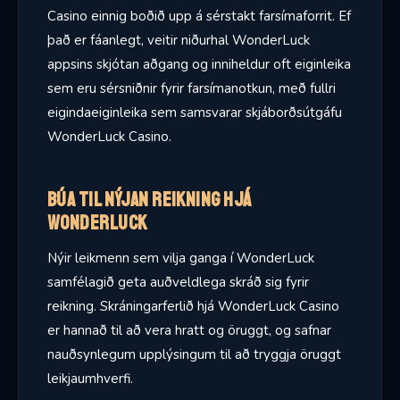
Casino einnig boðið upp á sérstakt farsímaforrit. Ef
það er fáanlegt, veitir niðurhal WonderLuck
appsins skjótan aðgang og inniheldur oft eiginleika
sem eru sérsniðnir fyrir farsímanotkun, með fullri
eigindaeiginleika sem samsvarar skjáborðsútgáfu
WonderLuck Casino.
Búa til nýjan reikning hjá
WonderLuck
Nýir leikmenn sem vilja ganga í WonderLuck
samfélagið geta auðveldlega skráð sig fyrir
reikning. Skráningarferlið hjá WonderLuck Casino
er hannað til að vera hratt og öruggt, og safnar
nauðsynlegum upplýsingum til að tryggja öruggt
leikjaumhverfi.