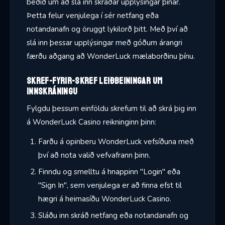
beðið um að slá inn skráðar upplýsingar þínar.
Þetta felur venjulega í sér netfang eða
notandanafn og öruggt lykilorð þitt. Með því að
slá inn þessar upplýsingar með góðum árangri
færðu aðgang að WonderLuck mælaborðinu þínu.
Skref-fyrir-skref leiðbeiningar um
innskráningu
Fylgdu þessum einföldu skrefum til að skrá þig inn
á WonderLuck Casino reikninginn þinn:
Farðu á opinberu WonderLuck vefsíðuna með
því að nota valið vefvafrann þinn.
Finndu og smelltu á hnappinn "Login" eða
"Sign In", sem venjulega er að finna efst til
hægri á heimasíðu WonderLuck Casino.
Sláðu inn skráð netfang eða notandanafn og