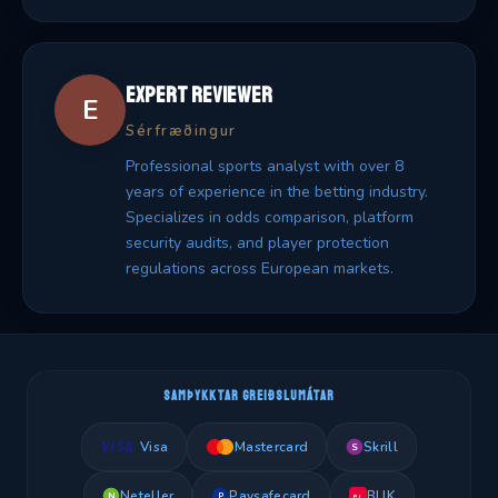
Expert Reviewer
E
Sérfræðingur
Professional sports analyst with over 8
years of experience in the betting industry.
Specializes in odds comparison, platform
security audits, and player protection
regulations across European markets.
SAMÞYKKTAR GREIÐSLUMÁTAR
Visa
Mastercard
Skrill
S
Neteller
Paysafecard
BLIK
N
P
BL