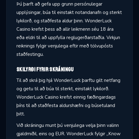
Þú þarft að gefa upp grunn persónulegar
upplýsingar, búa til einstakt notandanafn og sterkt
lykilorð, og staðfesta aldur þinn. WonderLuck
Casino krefst þess að allir leikmenn séu 18 ára
eða eldri til að uppfylla reglugerðarstaðla. Virkjun
reiknings fylgir venjulega eftir með tölvupósts
staðfestingu.
Skilyrði fyrir skráningu
Til að skrá þig hjá WonderLuck þarftu gilt netfang
og getu til að búa til sterkt, einstakt lykilorð.
WonderLuck Casino krefst einnig fæðingardags
þíns til að staðfesta aldurshæfni og búsetuland
þitt.
Við skráningu munt þú venjulega velja þinn valinn
gjaldmiðil, eins og EUR. WonderLuck fylgir „Know