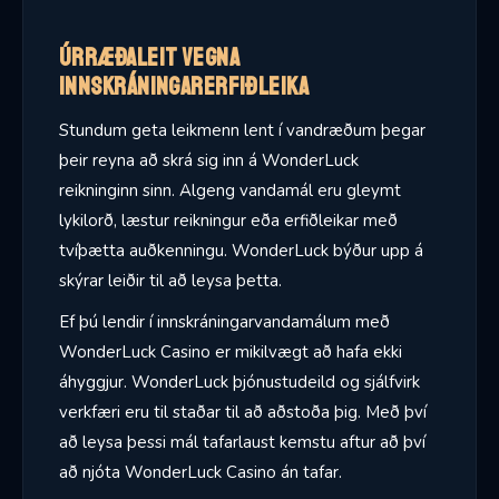
Úrræðaleit vegna
innskráningarerfiðleika
Stundum geta leikmenn lent í vandræðum þegar
þeir reyna að skrá sig inn á WonderLuck
reikninginn sinn. Algeng vandamál eru gleymt
lykilorð, læstur reikningur eða erfiðleikar með
tvíþætta auðkenningu. WonderLuck býður upp á
skýrar leiðir til að leysa þetta.
Ef þú lendir í innskráningarvandamálum með
WonderLuck Casino er mikilvægt að hafa ekki
áhyggjur. WonderLuck þjónustudeild og sjálfvirk
verkfæri eru til staðar til að aðstoða þig. Með því
að leysa þessi mál tafarlaust kemstu aftur að því
að njóta WonderLuck Casino án tafar.