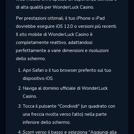
di alta qualità per WonderLuck Casino.
Per prestazioni ottimali, il tuo iPhone o iPad
dovrebbe eseguire iOS 12.0 o versioni più recenti.
Il sito mobile di WonderLuck Casino è
completamente reattivo, adattandosi
perfettamente a varie dimensioni e risoluzioni
dello schermo.
Apri Safari o il tuo browser preferito sul tuo
dispositivo iOS.
Naviga al dominio ufficiale di WonderLuck
Casino.
Tocca il pulsante "Condividi" (un quadrato con
una freccia rivolta verso l'alto) nella parte
inferiore dello schermo.
Scorri verso il basso e seleziona "Aggiungi alla