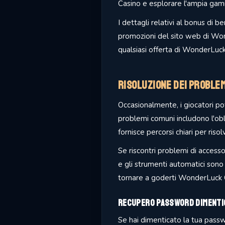
Casino e esplorare l'ampia gamma
I dettagli relativi al bonus di b
promozioni del sito web di Wond
qualsiasi offerta di WonderLuck
Risoluzione dei problem
Occasionalmente, i giocatori po
problemi comuni includono l'obl
fornisce percorsi chiari per riso
Se riscontri problemi di acces
e gli strumenti automatici sono
tornare a goderti WonderLuck Ca
Recupero password dimenti
Se hai dimenticato la tua passw