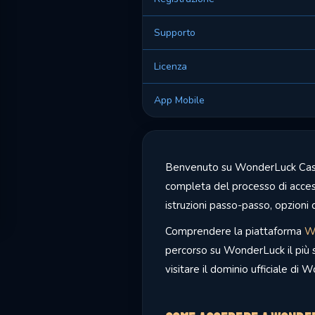
Supporto
Licenza
App Mobile
Benvenuto su WonderLuck Casino
completa del processo di access
istruzioni passo-passo, opzioni 
Comprendere la piattaforma
W
percorso su WonderLuck il più s
visitare il dominio ufficiale di