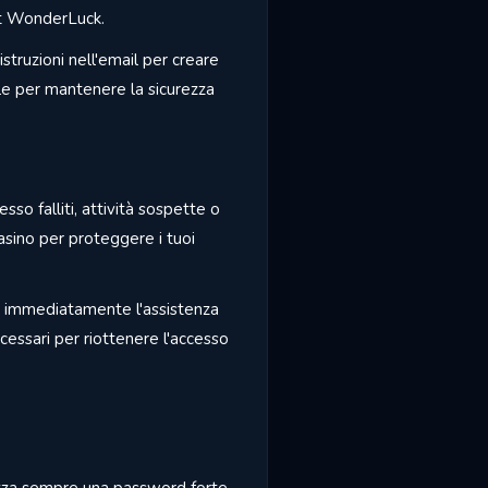
nt WonderLuck.
struzioni nell'email per creare
le per mantenere la sicurezza
o falliti, attività sospette o
sino per proteggere i tuoi
re immediatamente l'assistenza
cessari per riottenere l'accesso
izza sempre una password forte