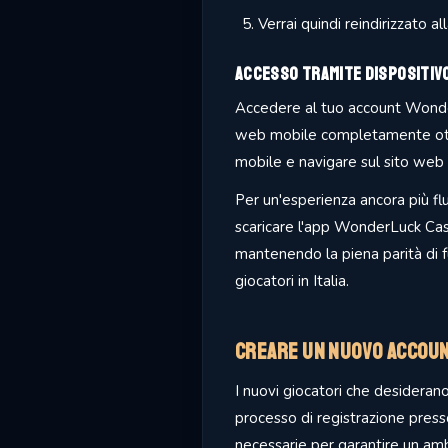
Verrai quindi reindirizzato
Accesso tramite Dispositiv
Accedere al tuo account Wonde
web mobile completamente ottim
mobile e navigare sul sito web
Per un'esperienza ancora più fl
scaricare l'app WonderLuck Casi
mantenendo la piena parità di 
giocatori in Italia.
Creare un Nuovo Accou
I nuovi giocatori che desideran
processo di registrazione pres
necessarie per garantire un ambi