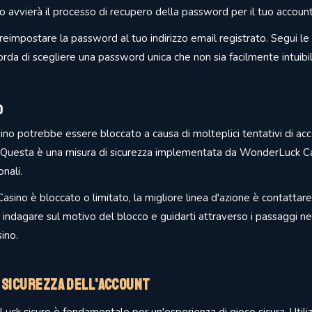
 avvierà il processo di recupero della password per il tuo accou
eimpostare la password al tuo indirizzo email registrato. Segui le i
rda di scegliere una password unica che non sia facilmente intuibi
o
 potrebbe essere bloccato a causa di molteplici tentativi di access
e. Questa è una misura di sicurezza implementata da WonderLuck Ca
nali.
sino è bloccato o limitato, la migliore linea d'azione è contatta
indagare sul motivo del blocco e guidarti attraverso i passaggi ne
ino.
a sicurezza dell'account
k sicuro è fondamentale per un'esperienza di gioco sicura. Util