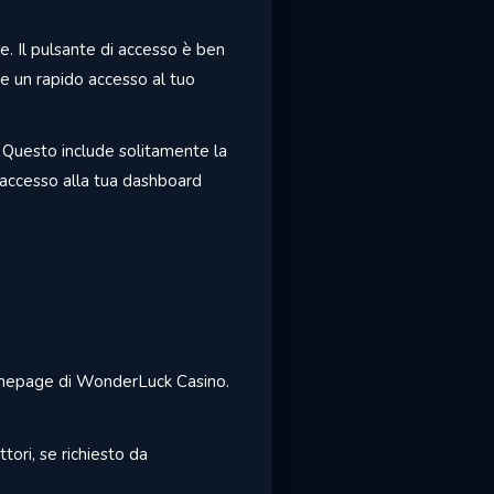
. Il pulsante di accesso è ben
e un rapido accesso al tuo
te. Questo include solitamente la
'accesso alla tua dashboard
 homepage di WonderLuck Casino.
tori, se richiesto da