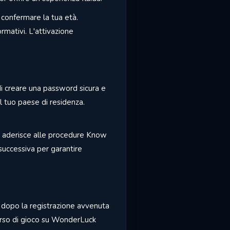
 confermare la tua età.
rmativi. L'attivazione
di creare una password sicura e
il tuo paese di residenza.
k aderisce alle procedure Know
 successiva per garantire
 dopo la registrazione avvenuta
corso di gioco su WonderLuck