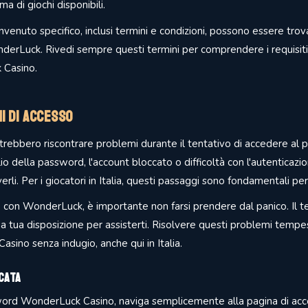
 di giochi disponibili.
envenuto specifico, inclusi termini e condizioni, possono essere trov
erLuck. Rivedi sempre questi termini per comprendere i requisiti 
 Casino.
i di accesso
trebbero riscontrare problemi durante il tentativo di accedere al
io della password, l'account bloccato o difficoltà con l'autenticaz
lverli. Per i giocatori in Italia, questi passaggi sono fondamentali pe
so con WonderLuck, è importante non farsi prendere dal panico. Il
 a tua disposizione per assisterti. Risolvere questi problemi temp
sino senza indugio, anche qui in Italia.
cata
ord WonderLuck Casino, naviga semplicemente alla pagina di access