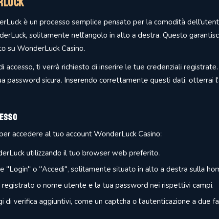
rLuck
Luck è un processo semplice pensato per la comodità dell'utente
erLuck, solitamente nell'angolo in alto a destra. Questo garantisc
ato su WonderLuck Casino.
i accesso, ti verrà richiesto di inserire le tue credenziali registra
a password sicura. Inserendo correttamente questi dati, otterrai l
cesso
 per accedere al tuo account WonderLuck Casino:
onderLuck utilizzando il tuo browser web preferito.
nte "Login" o "Accedi", solitamente situato in alto a destra sulla
ail registrato o nome utente e la tua password nei rispettivi campi.
di verifica aggiuntivi, come un captcha o l'autenticazione a due fat