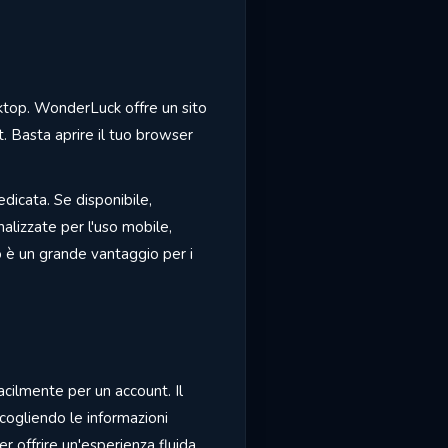
ktop. WonderLuck offre un sito
 Basta aprire il tuo browser
dicata. Se disponibile,
alizzate per l'uso mobile,
 è un grande vantaggio per i
acilmente per un account. Il
cogliendo le informazioni
r offrire un'esperienza fluida.