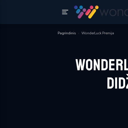
Pagrindinis
›
WonderLuck Premija
WonderL
did