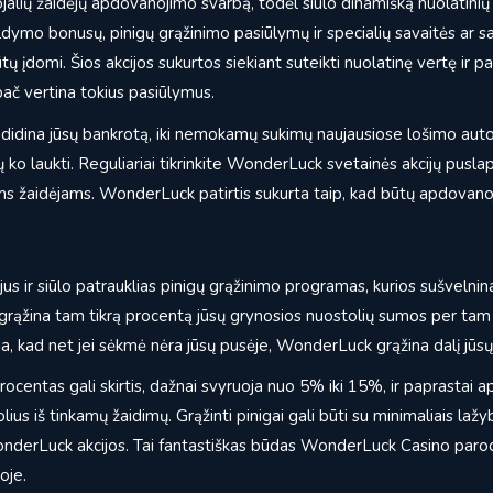
lių žaidėjų apdovanojimo svarbą, todėl siūlo dinamišką nuolatinių a
ildymo bonusų, pinigų grąžinimo pasiūlymų ir specialių savaitės ar s
įdomi. Šios akcijos sukurtos siekiant suteikti nuolatinę vertę ir pag
pač vertina tokius pasiūlymus.
padidina jūsų bankrotą, iki nemokamų sukimų naujausiose lošimo a
ų ko laukti. Reguliariai tikrinkite WonderLuck svetainės akcijų pusl
ms žaidėjams. WonderLuck patirtis sukurta taip, kad būtų apdovano
s ir siūlo patrauklias pinigų grąžinimo programas, kurios sušvelnina
grąžina tam tikrą procentą jūsų grynosios nuostolių sumos per tam t
kia, kad net jei sėkmė nėra jūsų pusėje, WonderLuck grąžina dalį jūsų
centas gali skirtis, dažnai svyruoja nuo 5% iki 15%, ir paprastai a
us iš tinkamų žaidimų. Grąžinti pinigai gali būti su minimaliais lažy
onderLuck akcijos. Tai fantastiškas būdas WonderLuck Casino paro
oje.