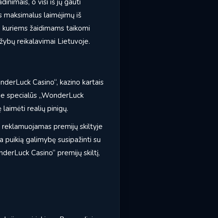
imais, o visi iš jų gauti
as maksimalus laimėjimų iš
, kuriems žaidimams taikomi
ybų reikalavimai Lietuvoje.
nderLuck Casino“, kazino kartais
Šie specialūs „WonderLuck
laimėti realių pinigų.
 reklamuojamas premijų skiltyje
a puikią galimybę susipažinti su
derLuck Casino“ premijų skiltį,