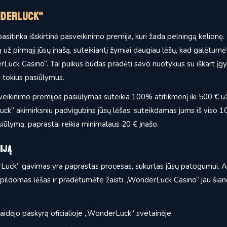
nderLuck“
itinka išskirtinė pasveikinimo premija, kuri žada pelningą kelionę.
už pirmąjį jūsų įnašą, suteikiantį žymiai daugiau lėšų, kad galėtumėt
Luck Casino“. Tai puikus būdas pradėti savo nuotykius su iškart įg
a tokius pasiūlymus.
kinimo premijos pasiūlymas suteikia 100% atitikmenį iki 500 € už jū
uck“ akimirksniu padvigubins jūsų lėšas, suteikdamas jums iš viso 1
iūlymą, paprastai reikia minimalaus 20 € įnašo.
miją
uck“ gavimas yra paprastas procesas, sukurtas jūsų patogumui. At
ildomas lėšas ir pradėtumėte žaisti „WonderLuck Casino“ jau šiand
aidėjo paskyrą oficialioje „WonderLuck“ svetainėje.