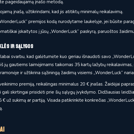
rinkite pageidaujamą įnašo metodą.
uojamą įnašą, užtikrindami, kad jis atitiktų minimalų reikalavimą.
 „WonderLuck“ premijos kodą nurodytame laukelyje, jei būsite paragi
matiškai įskaitytos į jūsų „WonderLuck“ paskyrą, paruoštos žaidimu
klės ir sąlygos
ra labai svarbu, kad galėtumėte kuo geriau išnaudoti savo „WonderL
š jų gautiems laimėjimams taikomas 35 kartų lažybų reikalavimas, pr
 pramonėje ir užtikrina sąžiningą žaidimą visiems „WonderLuck“ nari
ikinimo premiją, reikalingas minimalus 20 € įnašas. Žaidėjai paprast
i gali skirtingai prisidėti prie šių sąlygų įvykdymo. Didžiausias leid
5 € už sukimą ar partiją. Visada patikrinkite konkrečias „WonderLuc
ą.
ai