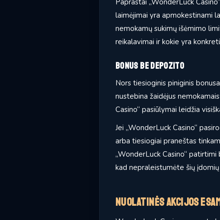
Paprastai „WonderLuck Casino“ n
laimėjimai yra apmokestinami la
nemokamų sukimų išėmimo limita
reikalavimai ir kokie yra konk
Bonus be depozito
Nors tiesioginis piniginis bonu
nustebina žaidėjus nemokamais 
Casino“ pasiūlymai leidžia visišk
Jei „WonderLuck Casino“ pasirod
arba tiesiogiai praneštas tinkam
„WonderLuck Casino“ patirtimi b
kad nepraleistumėte šių įdomių
Nuolatinės akcijos esa