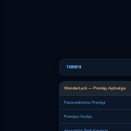
TURINYS
WonderLuck — Premijų Apžvalga
Pasisveikinimo Premija
Premijos Kodas
Apyvartos Reikalavimas