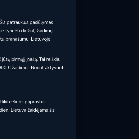
 Šis patrauklus pasiūlymas
e tyrinėti didžiulį žaidimų
ytu pranašumu. Lietuvoje
sų pirmąjį įnašą. Tai reiškia,
000 € žaidimui. Norint aktyvuoti
likite šiuos paprastus
ien. Lietuva žaidėjams šis