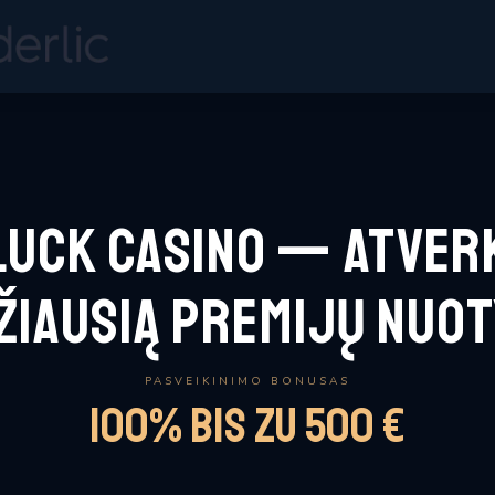
uck Casino — Atverk
žiausią premijų nuot
PASVEIKINIMO BONUSAS
100% bis zu 500 €