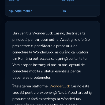
Aplicație Mobilă
Da
Bun venit la WonderLuck Casino, destinația ta
principală pentru jocuri online. Acest ghid oferă o
prezentare cuprinzătoare a procesului de
conectare la WonderLuck, asigurând că jucătorii
din România pot accesa cu ușurință conturile lor.
Vom acoperi instrucțiuni pas cu pas, opțiuni de
conectare mobilă și sfaturi esențiale pentru
depanarea problemelor.
Înțelegerea platformei
WonderLuck
Casino este
crucială pentru o experiență fluidă. Acest articol își
propune să facă experiența ta WonderLuck