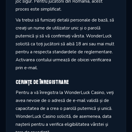
joc sigur. Pentru jucătorii din România, acest
proces este simplificat.
Va trebui să furnizați detalii personale de bază, să
creați un nume de utilizator unic și o parolă
puternică și să vă confirmați vârsta. WonderLuck
solicită ca toți jucătorii să aibă 18 ani sau mai mult
pentru a respecta standardele de reglementare.
Activarea contului urmează de obicei verificarea
prin e-mail.
Cerințe de Înregistrare
Pentru a vă înregistra la WonderLuck Casino, veți
avea nevoie de o adresă de e-mail validă și de
capacitatea de a crea o parolă puternică și unică.
WonderLuck Casino solicită, de asemenea, data
nașterii pentru a verifica eligibilitatea vârstei și