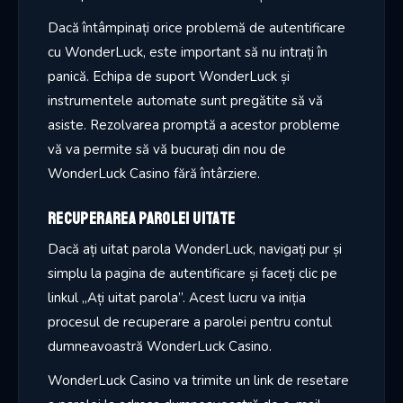
Dacă întâmpinați orice problemă de autentificare
cu WonderLuck, este important să nu intrați în
panică. Echipa de suport WonderLuck și
instrumentele automate sunt pregătite să vă
asiste. Rezolvarea promptă a acestor probleme
vă va permite să vă bucurați din nou de
WonderLuck Casino fără întârziere.
Recuperarea parolei uitate
Dacă ați uitat parola WonderLuck, navigați pur și
simplu la pagina de autentificare și faceți clic pe
linkul „Ați uitat parola”. Acest lucru va iniția
procesul de recuperare a parolei pentru contul
dumneavoastră WonderLuck Casino.
WonderLuck Casino va trimite un link de resetare