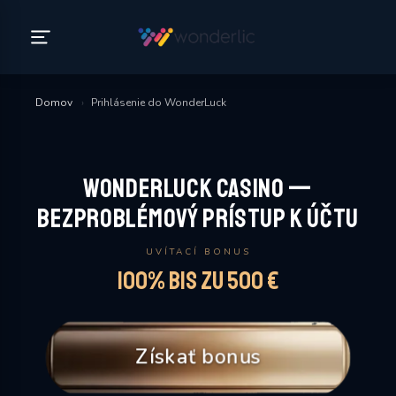
Domov
›
Prihlásenie do WonderLuck
WonderLuck Casino —
Bezproblémový prístup k účtu
UVÍTACÍ BONUS
100% bis zu 500 €
Získať bonus