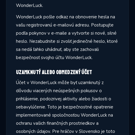
WonderLuck.
WonderLuck pošle odkaz na obnovenie hesla na
vašu registrovanú e-mailovú adresu. Postupujte
podľa pokynov v e-maile a vytvorte si nové, silné
heslo. Nezabudnite si zvoliť jedinečné heslo, ktoré
sa nedá ľahko uhádnuť, aby ste zachovali
bezpečnosť svojho účtu WonderLuck.
Uzamknutý alebo obmedzený účet
Účet v WonderLuck môže byť uzamknutý z
dôvodu viacerých neúspešných pokusov o
prihlásenie, podozrivej aktivity alebo žiadosti o
sebavylúčenie. Toto je bezpečnostné opatrenie
implementované spoločnosťou WonderLuck na
ochranu vašich finančných prostriedkov a
osobných údajov. Pre hráčov v Slovensko je toto