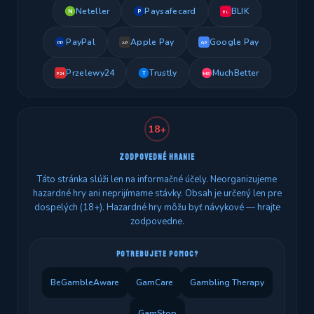
Neteller
Paysafecard
BLIK
N
P
BL
PayPal
Apple Pay
Google Pay
PP
AP
GP
Przelewy24
Trustly
MuchBetter
T
MB
P24
18+
ZODPOVEDNÉ HRANIE
Táto stránka slúži len na informačné účely. Neorganizujeme
hazardné hry ani neprijímame stávky. Obsah je určený len pre
dospelých (18+). Hazardné hry môžu byť návykové — hrajte
zodpovedne.
POTREBUJETE POMOC?
BeGambleAware
GamCare
Gambling Therapy
GamStop