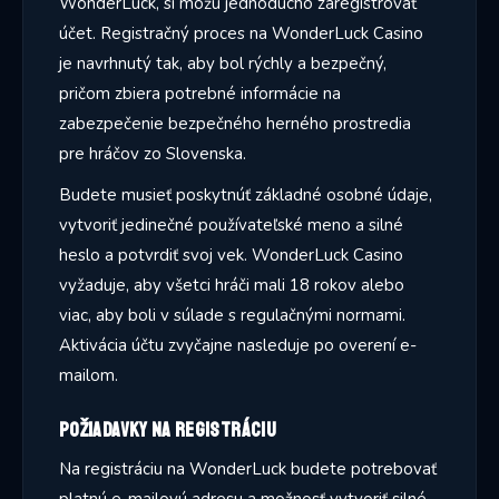
WonderLuck, si môžu jednoducho zaregistrovať
účet. Registračný proces na WonderLuck Casino
je navrhnutý tak, aby bol rýchly a bezpečný,
pričom zbiera potrebné informácie na
zabezpečenie bezpečného herného prostredia
pre hráčov zo Slovenska.
Budete musieť poskytnúť základné osobné údaje,
vytvoriť jedinečné používateľské meno a silné
heslo a potvrdiť svoj vek. WonderLuck Casino
vyžaduje, aby všetci hráči mali 18 rokov alebo
viac, aby boli v súlade s regulačnými normami.
Aktivácia účtu zvyčajne nasleduje po overení e-
mailom.
Požiadavky na registráciu
Na registráciu na WonderLuck budete potrebovať
platnú e-mailovú adresu a možnosť vytvoriť silné,