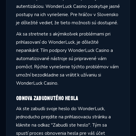
autentizáciou. WonderLuck Casino poskytuje jasné
postupy na ich vyriešenie. Pre hráčov v Slovensko
je dôležité vedieť, že tieto možnosti sú dostupné.
Ak sa stretnete s akýmikoľvek problémami pri
prihlasovaní do WonderLuck, je dôležité
nepanikáriť. Tím podpory WonderLuck Casino a
automatizované nástroje sú pripravené vám
pomôcť. Rýchle vyriešenie týchto problémov vám
umožní bezodkladne sa vrátiť k užívaniu si
WonderLuck Casino.
Obnova zabudnutého hesla
Ak ste zabudli svoje heslo do WonderLuck,
jednoducho prejdite na prihlasovaciu stránku a
kliknite na odkaz "Zabudli ste heslo". Tým sa
spustí proces obnovenia hesla pre váš účet