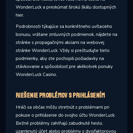
WonderLuck a preskúmať širokú škálu dostupných
hier.
Podrobnosti týkajúce sa konkrétneho uvítacieho
bonusu, vrátane zmluvných podmienok, nájdete na
stránke s propagačnými akciami na webovej
stránke WonderLuck. Vždy si preštudujte tieto
podmienky, aby ste pochopili požiadavky na
stávkovanie a spôsobilosť pre akékoľvek ponuky
WonderLuck Casino.
Riešenie problémov s prihlásením
Hráči sa občas môžu stretnúť s problémami pri
pokuse o prihlásenie do svojho účtu WonderLuck.
Bežné problémy zahŕňajú zabudnuté heslo,
uzamknutý účet alebo problémy s dvojfaktorovou