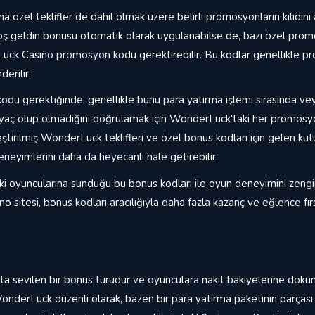
özel teklifler de dahil olmak üzere belirli promosyonların kilidini a
hoş geldin bonusu otomatik olarak uygulanabilse de, bazı özel pr
Luck Casino promosyon kodu gerektirebilir. Bu kodlar genellikle p
erilir.
u gerektiğinde, genellikle bunu para yatırma işlemi sırasında veya
tiyaç olup olmadığını doğrulamak için WonderLuck'taki her promosyo
elleştirilmiş WonderLuck teklifleri ve özel bonus kodları için gelen ku
eneyimlerini daha da heyecanlı hale getirebilir.
i oyuncularına sunduğu bu bonus kodları ile oyun deneyimini zengin
o sitesi, bonus kodları aracılığıyla daha fazla kazanç ve eğlence fır
 sevilen bir bonus türüdür ve oyunculara nakit bakiyelerine doku
 WonderLuck düzenli olarak, bazen bir para yatırma paketinin parças