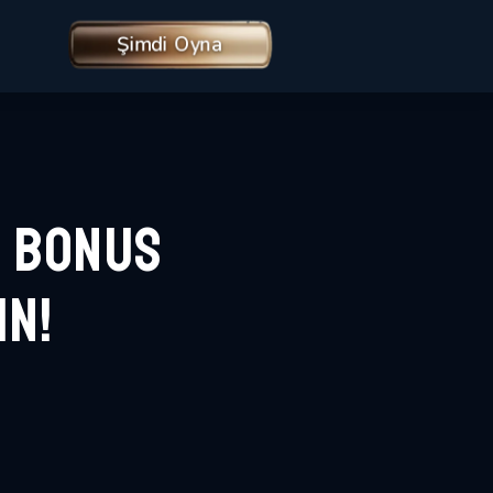
Şimdi Oyna
i Bonus
ın!