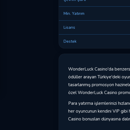
Min. Yatırım
Lisans
Destek
WonderLuck Casino'da benzersiz
ödüller arayan Türkiye'deki oyu
tasarlanmış promosyon hazinele
özel WonderLuck Casino promos
Para yatırma işlemlerinizi hızl
her oyuncunun kendini VIP gibi
Casino bonusları dünyasına dalın