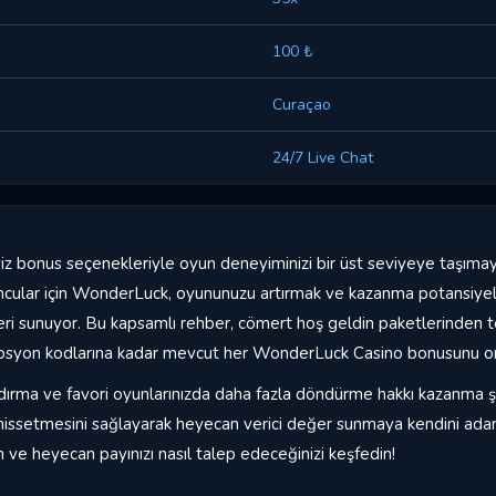
100 ₺
Curaçao
24/7 Live Chat
 bonus seçenekleriyle oyun deneyiminizi bir üst seviyeye taşımaya
ncular için WonderLuck, oyununuzu artırmak ve kazanma potansiyeli
ri sunuyor. Bu kapsamlı rehber, cömert hoş geldin paketlerinden 
yon kodlarına kadar mevcut her WonderLuck Casino bonusunu ort
andırma ve favori oyunlarınızda daha fazla döndürme hakkı kazanma ş
 hissetmesini sağlayarak heyecan verici değer sunmaya kendini ad
 ve heyecan payınızı nasıl talep edeceğinizi keşfedin!