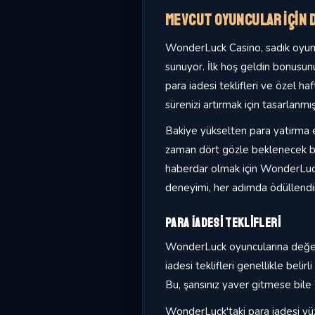
Mevcut Oyuncular İçin 
WonderLuck Casino, sadık oyunc
sunuyor. İlk hoş geldin bonusu
para iadesi teklifleri ve özel h
sürenizi artırmak için tasarlanmış
Bakiye yükselten para yatırma 
zaman dört gözle beklenecek bir
haberdar olmak için WonderLuck
deneyimi, her adımda ödüllendiri
Para İadesi Teklifleri
WonderLuck oyuncularına değer ve
iadesi teklifleri genellikle belirl
Bu, şansınız yaver gitmese bile 
WonderLuck'taki para iadesi yüz