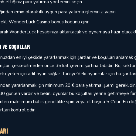
h ettiğiniz para yatırma yöntemini seçin.
ğından emin olarak ilk uygun para yatırma işleminizi yapın.
gerekli WonderLuck Casino bonus kodunu girin.
larak WonderLuck hesabınıza aktarılacak ve oynamaya hazır olacaktı
r ve Koşullar
dan en iyi şekilde yararlanmak için şartlar ve koşulları anlamak ç
çlar, çekilebilmeden önce 35 kat çevrim şartına tabidir. Bu, sektör
eleri için adil oyun sağlar. Türkiye'deki oyuncular için bu şartlar
an yararlanmak için minimum 20 € para yatırma işlemi gereklidir. 
n 30 günleri vardır ve belirli oyunlar bu koşulları yerine getirmeye far
erilen maksimum bahis genellikle spin veya el başına 5 €'dur. En doğ
tları kontrol edin.
arı