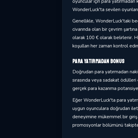
oyuncular için para yatırmadan k
WonderLuck'ta sevilen oyunların 
Genellikle, WonderLuck'taki beda
civarında olan bir çevrim şartın
olarak 100 € olarak belirlenir.
koşulları her zaman kontrol edin
Para Yatırmadan Bonus
Doğrudan para yatırmadan nakit
sırasında veya sadakat ödülleri
gerçek para kazanma potansiyeli
Eğer WonderLuck'ta para yatırm
uygun oyunculara doğrudan ileti
deneyimine mükemmel bir giriş s
promosyonlar bölümünü takipte 