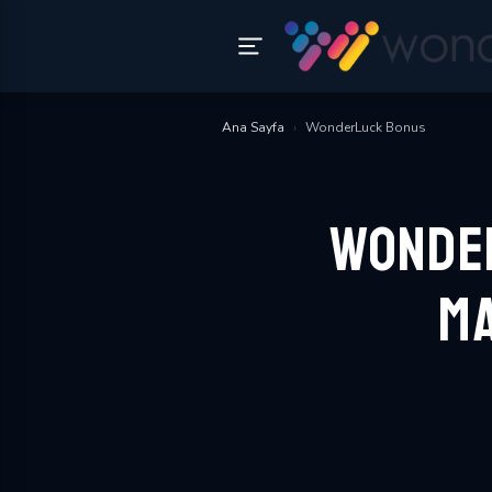
Ana Sayfa
›
WonderLuck Bonus
Wonder
Ma