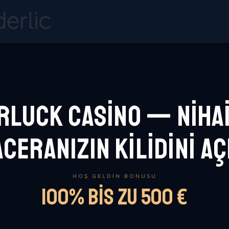
Luck Casino — Niha
ceranızın Kilidini Aç
HOŞ GELDIN BONUSU
100% bis zu 500 €