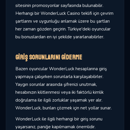
sitesinin promosyonlar sayfasında bulunabilir.
Herhangi bir WonderLuck Casino teklifi için çevrim
şartlarını ve uygunluğu anlamak üzere bu şartları
her zaman gözden geçirin. Türkiye'deki oyuncular
bu bonuslardan en iyi şekilde yararlanabilirler.
Giriş Sorunlarını Giderme
Bazen oyuncular WonderLuck hesaplarına giriş
yapmaya çalışırken sorunlarla karşılaşabilirler.
Yaygın sorunlar arasında şifrenizi unutmak,
hesabınızın kilitlenmesi veya iki faktörlü kimlik
doğrulama ile ilgili zorluklar yaşamak yer alır.
WonderLuck, bunları çözmek için net yollar sunar.
WonderLuck ile ilgili herhangi bir giriş sorunu
yaşarsanız, paniğe kapılmamak önemlidir.