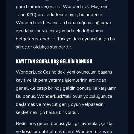
para birimini seçersiniz. WonderLuck, Müşterini
Tanı (KYC) prosedürlerine uyar, bu nedenle
WonderLuck hesabınızın bütünlüğünü sağlamak
için daha sonraki bir aşamada ek doğrulama
belgeleri istenebilir. Türkiye'deki oyuncular için bu
süreçler oldukça standarttır.
Kayıttan Sonra Hoş Geldin Bonusu
WonderLuck Casino'daki yeni oyuncular, başarılı
kayıt ve ilk para yatırma işlemlerinin ardından
genellikle cazip bir hoş geldin bonusu ile karşılanır.
Bu bonus, WonderLuck'taki oyun yolculuğunuza
başlamak ve mevcut geniş oyun yelpazesini
keşfetmek için harika bir yoldur.
Belirli hoş geldin bonusuyla ilgili ayrıntılar, şartlar
ve koşullar dahil olmak üzere WonderLuck web