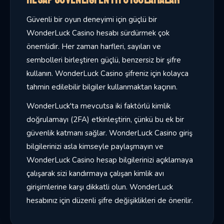
Hesap Güvenliği En İyi Uygulamalar
Güvenli bir oyun deneyimi için güçlü bir
WonderLuck Casino hesabı sürdürmek çok
önemlidir. Her zaman harfleri, sayıları ve
sembolleri birleştiren güçlü, benzersiz bir şifre
kullanın. WonderLuck Casino şifreniz için kolayca
tahmin edilebilir bilgiler kullanmaktan kaçının.
WonderLuck'ta mevcutsa iki faktörlü kimlik
doğrulamayı (2FA) etkinleştirin, çünkü bu ek bir
güvenlik katmanı sağlar. WonderLuck Casino giriş
bilgilerinizi asla kimseyle paylaşmayın ve
WonderLuck Casino hesap bilgilerinizi açıklamaya
çalışarak sizi kandırmaya çalışan kimlik avı
girişimlerine karşı dikkatli olun. WonderLuck
hesabınız için düzenli şifre değişiklikleri de önerilir.