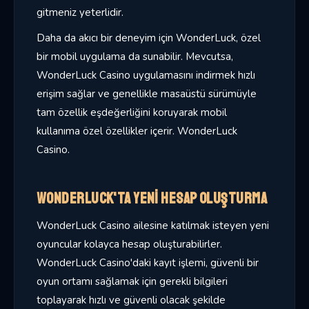
gitmeniz yeterlidir.
Daha da akıcı bir deneyim için WonderLuck, özel
bir mobil uygulama da sunabilir. Mevcutsa,
WonderLuck Casino uygulamasını indirmek hızlı
erişim sağlar ve genellikle masaüstü sürümüyle
tam özellik eşdeğerliğini koruyarak mobil
kullanıma özel özellikler içerir. WonderLuck
Casino.
WonderLuck'ta Yeni Hesap Oluşturma
WonderLuck Casino ailesine katılmak isteyen yeni
oyuncular kolayca hesap oluşturabilirler.
WonderLuck Casino'daki kayıt işlemi, güvenli bir
oyun ortamı sağlamak için gerekli bilgileri
toplayarak hızlı ve güvenli olacak şekilde