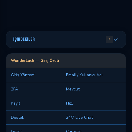
İÇINDEKILER
4
WonderLuck — Giriş Özeti
Giriş Yöntemi
Email / Kullanıcı Adı
2FA
Mevcut
Kayıt
Hızlı
Destek
24/7 Live Chat
Lisans
Curaçao