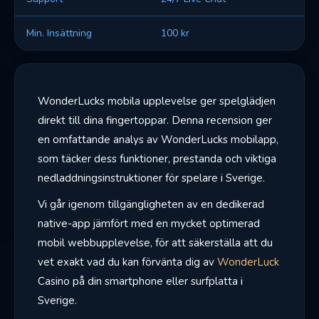
Min. Insättning
100 kr
WonderLucks mobila upplevelse ger spelglädjen
direkt till dina fingertoppar. Denna recension ger
en omfattande analys av WonderLucks mobilapp,
som täcker dess funktioner, prestanda och viktiga
nedladdningsinstruktioner för spelare i Sverige.
Vi går igenom tillgängligheten av en dedikerad
native-app jämfört med en mycket optimerad
mobil webbupplevelse, för att säkerställa att du
vet exakt vad du kan förvänta dig av
WonderLuck
Casino på din smartphone eller surfplatta i
Sverige.