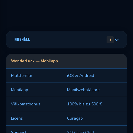
INNEHÅLL
4
WonderLuck — Mobilapp
Plattformar
iOS & Android
Mobilapp
Mobilwebbläsare
Välkomstbonus
100% bis zu 500 €
Licens
Curaçao
Support
24/7 Live Chat