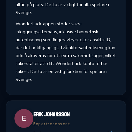
alltid på plats. Detta är viktigt för alla spelare i
Sverige.
WonderLuck-appen stöder säkra
inloggningsalternativ, inklusive biometrisk
autentisering som fingeravtryck eller ansikts-ID,
där det är tillgängligt. Tvåfaktorsautentisering kan
också aktiveras för ett extra säkerhetslager, vilket
säkerställer att ditt WonderLuck-konto förblir
säkert. Detta är en viktig funktion för spelare i
Sverige.
Erik Johansson
E
Expertrecensent