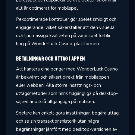
allt är optimerat för mobilspel.
Pekoptimerade kontroller gör spelet smidigt och
engagerande, vilket säkerställer att den visuella
och ljudmässiga kvaliteten på varje spel förblir
hög på WonderLuck Casino-plattformen.
Betalningar och uttag i appen
Att hantera dina pengar med WonderLuck Casino
är bekvämt och säkert direkt från mobilappen
eller webben. Alla större insättnings- och
uttagsmetoder som finns tillgängliga på desktop-
sajten är också tillgängliga på mobilen.
Spelare kan enkelt göra insättningar, begära uttag
och se sin transaktionshistorik utan några
begränsningar jämfört med desktop-versionen av