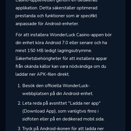
Casino-upplevelsen genom en dedikerad
applikation. Detta säkerställer optimerad
prestanda och funktioner som är specifikt
anpassade för Android-enheter.
För att installera WonderLuck Casino-appen bör
din enhet köra Android 7.0 eller senare och ha
minst 150 MB ledigt lagringsutrymme.
Säkerhetsbehörigheter för att installera appar
från okända källor kan vara nödvändiga om du
laddar ner APK-filen direkt.
Besök den officiella WonderLuck-
webbplatsen på din Android-enhet.
Leta reda på avsnittet "Ladda ner app"
(Download App), som vanligtvis finns i
sidfoten eller på en dedikerad mobil sida.
Tryck på Android-ikonen för att ladda ner