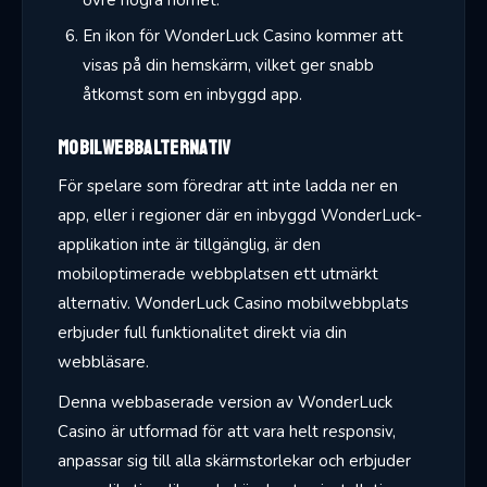
övre högra hörnet.
En ikon för WonderLuck Casino kommer att
visas på din hemskärm, vilket ger snabb
åtkomst som en inbyggd app.
Mobilwebbalternativ
För spelare som föredrar att inte ladda ner en
app, eller i regioner där en inbyggd WonderLuck-
applikation inte är tillgänglig, är den
mobiloptimerade webbplatsen ett utmärkt
alternativ. WonderLuck Casino mobilwebbplats
erbjuder full funktionalitet direkt via din
webbläsare.
Denna webbaserade version av WonderLuck
Casino är utformad för att vara helt responsiv,
anpassar sig till alla skärmstorlekar och erbjuder