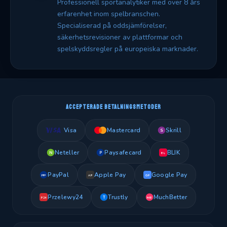
Professionell sportanalytiker med över 8 års
erfarenhet inom spelbranschen.
Specialiserad på oddsjämförelser,
säkerhetsrevisioner av plattformar och
spelskyddsregler på europeiska marknader.
ACCEPTERADE BETALNINGSMETODER
Visa
Mastercard
Skrill
S
Neteller
Paysafecard
BLIK
N
P
BL
PayPal
Apple Pay
Google Pay
PP
AP
GP
Przelewy24
Trustly
MuchBetter
T
MB
P24