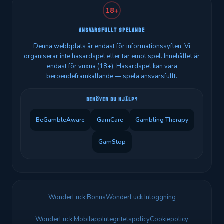
18+
ANSVARSFULLT SPELANDE
Denna webbplats är endast för informationssyften. Vi
organiserar inte hasardspel eller tar emot spel. Innehållet är
endast för vuxna (18+). Hasardspel kan vara
beroendeframkallande — spela ansvarsfullt.
BEHÖVER DU HJÄLP?
BeGambleAware
GamCare
Gambling Therapy
GamStop
WonderLuck Bonus
WonderLuck Inloggning
WonderLuck Mobilapp
Integritetspolicy
Cookiepolicy