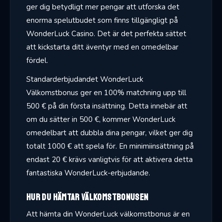
ger dig betydligt mer pengar att utforska det
enorma spelutbudet som finns tillgängligt på
WonderLuck Casino. Det är det perfekta sättet
att kickstarta ditt äventyr med en omedelbar
fördel.
Standarderbjudandet WonderLuck
Välkomstbonus ger en 100% matchning upp till
500 € på din första insättning. Detta innebär att
om du sätter in 500 €, kommer WonderLuck
omedelbart att dubbla dina pengar, vilket ger dig
totalt 1000 € att spela för. En minimiinsättning på
endast 20 € krävs vanligtvis för att aktivera detta
fantastiska WonderLuck-erbjudande.
Hur du hämtar välkomstbonusen
Att hämta din WonderLuck välkomstbonus är en