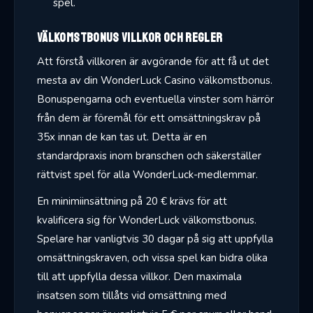
spel.
Välkomstbonus Villkor och Regler
Att förstå villkoren är avgörande för att få ut det
mesta av din WonderLuck Casino välkomstbonus.
Bonuspengarna och eventuella vinster som härrör
från dem är föremål för ett omsättningskrav på
35x innan de kan tas ut. Detta är en
standardpraxis inom branschen och säkerställer
rättvist spel för alla WonderLuck-medlemmar.
En minimiinsättning på 20 € krävs för att
kvalificera sig för WonderLuck välkomstbonus.
Spelare har vanligtvis 30 dagar på sig att uppfylla
omsättningskraven, och vissa spel kan bidra olika
till att uppfylla dessa villkor. Den maximala
insatsen som tillåts vid omsättning med