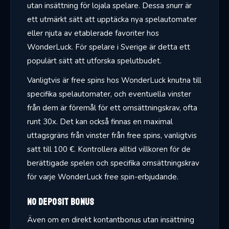
utan insättning för lojala spelare. Dessa snurr är
ett utmärkt sätt att upptäcka nya spelautomater
eller njuta av etablerade favoriter hos
WonderLuck. För spelare i Sverige är detta ett
populärt sätt att utforska spelutbudet.
Vanligtvis är free spins hos WonderLuck knutna till
specifika spelautomater, och eventuella vinster
från dem är föremål för ett omsättningskrav, ofta
runt 30x. Det kan också finnas en maximal
uttagsgräns från vinster från free spins, vanligtvis
satt till 100 €. Kontrollera alltid villkoren för de
berättigade spelen och specifika omsättningskrav
för varje WonderLuck free spin-erbjudande.
No Deposit Bonus
Även om en direkt kontantbonus utan insättning