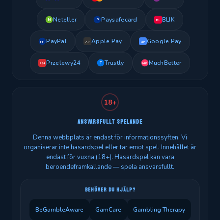
Neteller
Paysafecard
BLIK
N
P
BL
PayPal
Apple Pay
Google Pay
PP
AP
GP
Przelewy24
Trustly
MuchBetter
T
MB
P24
18+
ANSVARSFULLT SPELANDE
Denna webbplats är endast för informationssyften. Vi
organiserar inte hasardspel eller tar emot spel. Innehållet är
endast för vuxna (18+). Hasardspel kan vara
beroendeframkallande — spela ansvarsfullt.
BEHÖVER DU HJÄLP?
BeGambleAware
GamCare
Gambling Therapy