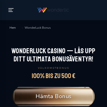
Hem
›
WonderLuck Bonus
WonderLuck Casino — Lås upp
ditt ultimata bonusäventyr!
VÄLKOMSTBONUS
100% bis zu 500 €
Hämta Bonus