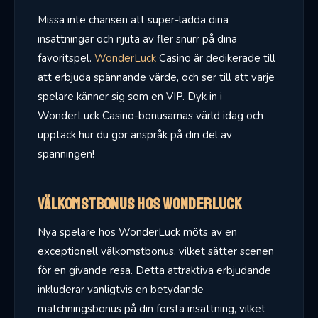
Missa inte chansen att super-ladda dina
insättningar och njuta av fler snurr på dina
favoritspel.
WonderLuck
Casino är dedikerade till
att erbjuda spännande värde, och ser till att varje
spelare känner sig som en VIP. Dyk in i
WonderLuck Casino-bonusarnas värld idag och
upptäck hur du gör anspråk på din del av
spänningen!
Välkomstbonus hos WonderLuck
Nya spelare hos WonderLuck möts av en
exceptionell välkomstbonus, vilket sätter scenen
för en givande resa. Detta attraktiva erbjudande
inkluderar vanligtvis en betydande
matchningsbonus på din första insättning, vilket