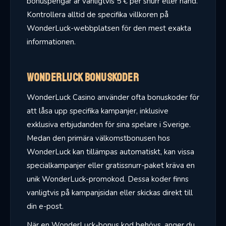
bonuspengar är vanligtvis 5 € per snurr eller hand.
Kontrollera alltid de specifika villkoren på
WonderLuck-webbplatsen för den mest exakta
informationen.
WonderLuck Bonuskoder
WonderLuck Casino använder ofta bonuskoder för
att låsa upp specifika kampanjer, inklusive
exklusiva erbjudanden för sina spelare i Sverige.
Medan den primära välkomstbonusen hos
WonderLuck kan tillämpas automatiskt, kan vissa
specialkampanjer eller gratissnurr-paket kräva en
unik WonderLuck-promokod. Dessa koder finns
vanligtvis på kampanjsidan eller skickas direkt till
din e-post.
När en WonderLuck-bonus kod behövs, anger du