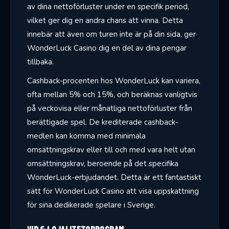
av dina nettoförluster under en specifik period,
vilket ger dig en andra chans att vinna. Detta
innebär att även om turen inte är på din sida, ger
WonderLuck Casino dig en del av dina pengar
tillbaka.
Cashback-procenten hos WonderLuck kan variera,
ofta mellan 5% och 15%, och beräknas vanligtvis
på veckovisa eller månatliga nettoförluster från
berättigade spel. De krediterade cashback-
medlen kan komma med minimala
omsättningskrav eller till och med vara helt utan
omsättningskrav, beroende på det specifika
WonderLuck-erbjudandet. Detta är ett fantastiskt
sätt för WonderLuck Casino att visa uppskattning
för sina dedikerade spelare i Sverige.