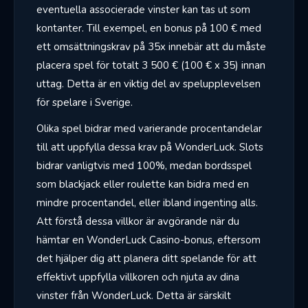
eventuella associerade vinster kan tas ut som
kontanter. Till exempel, en bonus på 100 € med
ett omsättningskrav på 35x innebär att du måste
placera spel för totalt 3 500 € (100 € x 35) innan
uttag. Detta är en viktig del av spelupplevelsen
för spelare i Sverige.
Olika spel bidrar med varierande procentandelar
till att uppfylla dessa krav på WonderLuck. Slots
bidrar vanligtvis med 100%, medan bordsspel
som blackjack eller roulette kan bidra med en
mindre procentandel, eller ibland ingenting alls.
Att förstå dessa villkor är avgörande när du
hämtar en WonderLuck Casino-bonus, eftersom
det hjälper dig att planera ditt spelande för att
effektivt uppfylla villkoren och njuta av dina
vinster från WonderLuck. Detta är särskilt