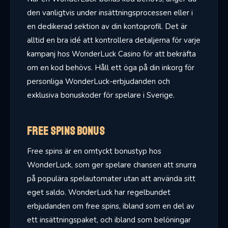
den vanligtvis under insättningsprocessen eller i
en dedikerad sektion av din kontoprofil. Det är
alltid en bra idé att kontrollera detaljerna för varje
kampanj hos WonderLuck Casino för att bekräfta
om en kod behövs. Håll ett öga på din inkorg för
personliga WonderLuck-erbjudanden och
exklusiva bonuskoder för spelare i Sverige.
Free Spins Bonus
Free spins är en omtyckt bonustyp hos
WonderLuck, som ger spelare chansen att snurra
på populära spelautomater utan att använda sitt
eget saldo. WonderLuck har regelbundet
erbjudanden om free spins, ibland som en del av
ett insättningspaket, och ibland som belöningar