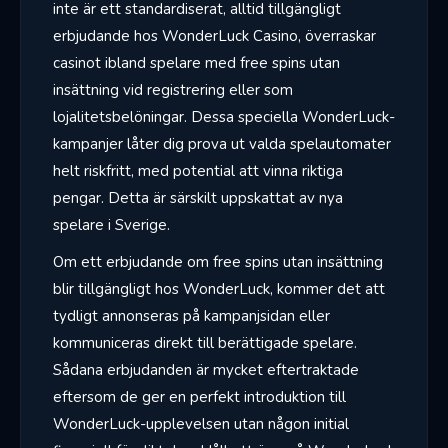
inte är ett standardiserat, alltid tillgängligt
erbjudande hos WonderLuck Casino, överraskar
casinot ibland spelare med free spins utan
insättning vid registrering eller som
lojalitetsbelöningar. Dessa speciella WonderLuck-
kampanjer låter dig prova ut valda spelautomater
helt riskfritt, med potential att vinna riktiga
pengar. Detta är särskilt uppskattat av nya
spelare i Sverige.
Om ett erbjudande om free spins utan insättning
blir tillgängligt hos WonderLuck, kommer det att
tydligt annonseras på kampanjsidan eller
kommuniceras direkt till berättigade spelare.
Sådana erbjudanden är mycket eftertraktade
eftersom de ger en perfekt introduktion till
WonderLuck-upplevelsen utan någon initial